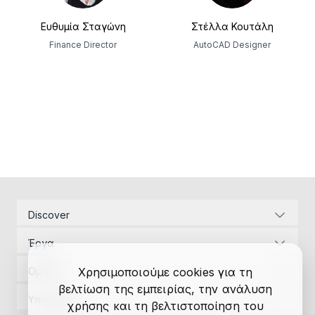
Ευθυμία Σταγώνη
Στέλλα Κουτάλη
Finance Director
AutoCAD Designer
Discover
Εταιρική ταυτότητα
Έργα
Ενεργειακές υποδομές
Διαχείριση Έργων
Αναπτυξιακός Νόμος
Ομάδα
Χρησιμοποιούμε cookies για τη
Μελέτες εφαρμογής
Επικοινωνία
βελτίωση της εμπειρίας, την ανάλυση
Διαχείριση Έργων
Αδειοδοτήσεις
Υπηρεσίες
χρήσης και τη βελτιστοποίηση του
Έρευνα
Μελέτες εφαρμογής
Χρηματοδοτήσεις