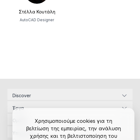
Στέλλα Κουτάλη
AutoCAD Designer
Discover
Εταιρική ταυτότητα
Έργα
Ενεργειακές υποδομές
Διαχείριση Έργων
Αναπτυξιακός Νόμος
Ομάδα
Χρησιμοποιούμε cookies για τη
Μελέτες εφαρμογής
Επικοινωνία
βελτίωση της εμπειρίας, την ανάλυση
Διαχείριση Έργων
Αδειοδοτήσεις
Υπηρεσίες
χρήσης και τη βελτιστοποίηση του
Έρευνα
Μελέτες εφαρμογής
Χρηματοδοτήσεις