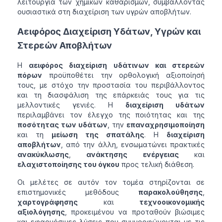
λειτουργία των χημικών καθαρισμών, συμβάλλοντας
ουσιαστικά στη διαχείριση των υγρών αποβλήτων.
Αειφόρος Διαχείριση Υδάτων, Υγρών και
Στερεών Αποβλήτων
Η
αειφόρος διαχείριση υδάτινων και στερεών
πόρων
προϋποθέτει την ορθολογική αξιοποίησή
τους, με στόχο την προστασία του περιβάλλοντος
και τη διασφάλιση της επάρκειάς τους για τις
μελλοντικές γενιές. Η
διαχείριση υδάτων
περιλαμβάνει τον έλεγχο της ποιότητας και της
ποσότητας των υδάτων
, την
επαναχρησιμοποίηση
και τη
μείωση της σπατάλης
. Η
διαχείριση
αποβλήτων
, από την άλλη, ενσωματώνει πρακτικές
ανακύκλωσης
,
ανάκτησης ενέργειας
και
ελαχιστοποίησης του όγκου
προς τελική διάθεση.
Οι μελέτες σε αυτόν τον τομέα στηρίζονται σε
επιστημονικές μεθόδους
παρακολούθησης
,
χαρτογράφησης
και
τεχνοοικονομικής
αξιολόγησης
, προκειμένου να προταθούν βιώσιμες
και εφαρμόσιμες λύσεις που συμμορφώνονται με τις