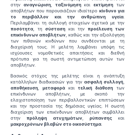
στην
αναγνώριση
,
ταξινόμηση
και
εκτίμηση
των
αποβλήτων που παρουσιάζουν ιδιαίτερο
κίνδυνο για
το περιβάλλον και την ανθρώπινη υγεία
.
Περιλαμβάνει τη συλλογή στοιχείων σχετικά με την
ποσότητα
, τη
σύσταση
και την
προέλευση των
επικίνδυνων αποβλήτων
, καθώς και την αξιολόγηση
των πιθανών κινδύνων που συνδέονται με τη
διαχείρισή τους. Η μελέτη λαμβάνει υπόψη τις
ισχύουσες νομοθετικές απαιτήσεις και διεθνή
πρότυπα για τη σωστή αντιμετώπιση αυτών των
αποβλήτων.
Βασικός στόχος της μελέτης είναι η ανάπτυξη
κατάλληλων διαδικασιών για την
ασφαλή συλλογή
,
αποθήκευση
,
μεταφορά
και
τελική διάθεση
των
επικίνδυνων αποβλήτων, με σκοπό την
ελαχιστοποίηση των περιβαλλοντικών επιπτώσεων
και την προστασία της δημόσιας υγείας. Η σωστή
διαχείριση των επικίνδυνων αποβλήτων συμβάλλει
στην
πρόληψη ατυχημάτων
,
ρύπανσης
και
μακροχρόνιων βλαβών στο οικοσύστημα
.