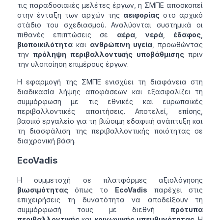
τις παραδοσιακές μελέτες έργων, η ΣΜΠΕ αποσκοπεί
στην ένταξη των αρχών της
αειφορίας
στο αρχικό
στάδιο του σχεδιασμού. Αναλύονται συστημικά οι
πιθανές επιπτώσεις σε
αέρα
,
νερά
,
έδαφος
,
βιοποικιλότητα
και
ανθρώπινη υγεία
, προωθώντας
την
πρόληψη περιβαλλοντικής υποβάθμισης
πριν
την υλοποίηση επιμέρους έργων.
Η εφαρμογή της ΣΜΠΕ ενισχύει τη διαφάνεια στη
διαδικασία λήψης αποφάσεων και εξασφαλίζει τη
συμμόρφωση με τις εθνικές και ευρωπαϊκές
περιβαλλοντικές απαιτήσεις. Αποτελεί, επίσης,
βασικό εργαλείο για τη βιώσιμη εδαφική ανάπτυξη και
τη διασφάλιση της περιβαλλοντικής ποιότητας σε
διαχρονική βάση.
EcoVadis
Η συμμετοχή σε πλατφόρμες αξιολόγησης
βιωσιμότητας
όπως το
EcoVadis
παρέχει στις
επιχειρήσεις τη δυνατότητα να αποδείξουν τη
συμμόρφωσή τους με διεθνή
πρότυπα
περιβαλλοντικής
και
κοινωνικής υπευθυνότητας
. Η