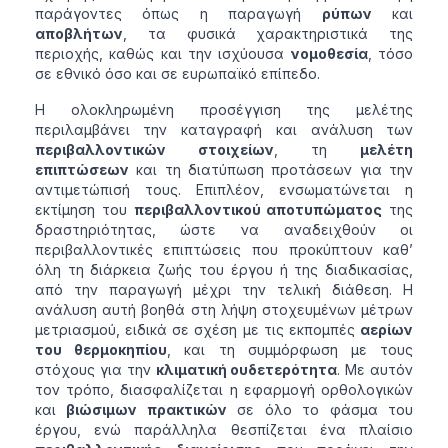
παράγοντες όπως η παραγωγή
ρύπων
και
αποβλήτων
, τα φυσικά χαρακτηριστικά της
περιοχής, καθώς και την ισχύουσα
νομοθεσία
, τόσο
σε εθνικό όσο και σε ευρωπαϊκό επίπεδο.
Η ολοκληρωμένη προσέγγιση της μελέτης
περιλαμβάνει την καταγραφή και ανάλυση των
περιβαλλοντικών στοιχείων
, τη
μελέτη
επιπτώσεων
και τη διατύπωση προτάσεων για την
αντιμετώπισή τους. Επιπλέον, ενσωματώνεται η
εκτίμηση του
περιβαλλοντικού αποτυπώματος
της
δραστηριότητας, ώστε να αναδειχθούν οι
περιβαλλοντικές επιπτώσεις που προκύπτουν καθ’
όλη τη διάρκεια ζωής του έργου ή της διαδικασίας,
από την παραγωγή μέχρι την τελική διάθεση. Η
ανάλυση αυτή βοηθά στη λήψη στοχευμένων μέτρων
μετριασμού, ειδικά σε σχέση με τις εκπομπές
αερίων
του θερμοκηπίου
, και τη συμμόρφωση με τους
στόχους για την
κλιματική ουδετερότητα
. Με αυτόν
τον τρόπο, διασφαλίζεται η εφαρμογή ορθολογικών
και
βιώσιμων πρακτικών
σε όλο το φάσμα του
έργου, ενώ παράλληλα θεσπίζεται ένα πλαίσιο