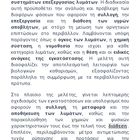
συστημάτων επεξεργασίας λυμάτων
. Η διαδικασία
αυτή προϋποθέτει την ανάλυση και πρόβλεψη των
διαφόρων φάσεων που αφορούν τη
συλλογή
, την
επεξεργασία
και τη
διάθεση των υγρών
αποβλήτων
, με στόχο τη μείωση των αρνητικών
επιπτώσεων στο περιβάλλον. Λαμβάνονται υπόψη
παράγοντες όπως ο
όγκος των λυμάτων
, η
χημική
σύσταση
, η
νομοθεσία
που ισχύει για κάθε
κατηγορία λυμάτων, καθώς και η
θέση
και οι
ειδικές
ανάγκες της εγκατάστασης
. Η μελέτη αυτή
διασφαλίζει την αποτελεσματική λειτουργία των
βιολογικών καθαρισμών, εξασφαλίζοντας
παράλληλα τη συμμόρφωση με τα περιβαλλοντικά
πρότυπα.
Στο πλαίσιο της μελέτης, γίνεται λεπτομερής
σχεδιασμός των εγκαταστάσεων και υπολογισμοί που
αφορούν τη
συλλογή
, τη
μεταφορά
και την
αποθήκευση των λυμάτων
, καθώς και την
παρακολούθηση των χημικών και φυσικών
χαρακτηριστικών τους έως την τελική τους
διάθεση
.
Επιπλέον, περιλαμβάνονται μέτρα αντιμετώπισης
τυχόν ρύπανσης και προτάσεις για την