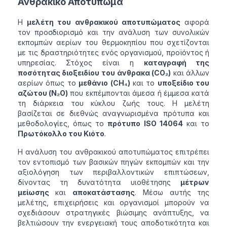
Ανθρακικό Αποτύπωμα
Η
μελέτη του ανθρακικού αποτυπώματος
αφορά
τον προσδιορισμό και την ανάλυση των συνολικών
εκπομπών αερίων του θερμοκηπίου που σχετίζονται
με τις δραστηριότητες ενός οργανισμού, προϊόντος ή
υπηρεσίας. Στόχος είναι η
καταγραφή της
ποσότητας διοξειδίου του άνθρακα (CO₂)
και άλλων
αερίων όπως το
μεθάνιο (CH₄)
και το
υποξείδιο του
αζώτου (N₂O)
που εκπέμπονται άμεσα ή έμμεσα κατά
τη διάρκεια του κύκλου ζωής τους. Η μελέτη
βασίζεται σε διεθνώς αναγνωρισμένα πρότυπα και
μεθοδολογίες, όπως το
πρότυπο ISO 14064
και το
Πρωτόκολλο του Κιότο
.
Η ανάλυση του ανθρακικού αποτυπώματος επιτρέπει
τον εντοπισμό των βασικών πηγών εκπομπών και την
αξιολόγηση των περιβαλλοντικών επιπτώσεων,
δίνοντας τη δυνατότητα υιοθέτησης
μέτρων
μείωσης
και
αποκατάστασης
. Μέσω αυτής της
μελέτης, επιχειρήσεις και οργανισμοί μπορούν να
σχεδιάσουν στρατηγικές βιώσιμης ανάπτυξης, να
βελτιώσουν την ενεργειακή τους αποδοτικότητα και