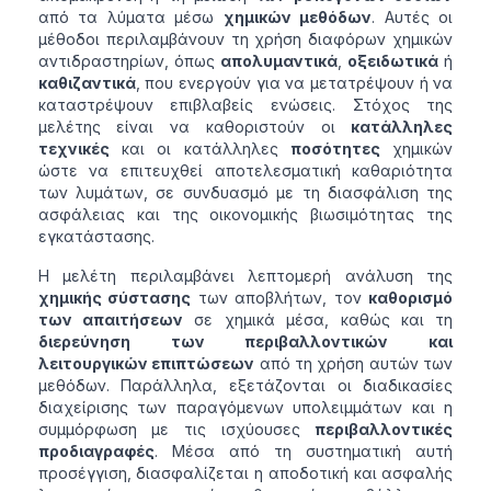
από τα λύματα μέσω
χημικών μεθόδων
. Αυτές οι
μέθοδοι περιλαμβάνουν τη χρήση διαφόρων χημικών
αντιδραστηρίων, όπως
απολυμαντικά
,
οξειδωτικά
ή
καθιζαντικά
, που ενεργούν για να μετατρέψουν ή να
καταστρέψουν επιβλαβείς ενώσεις. Στόχος της
μελέτης είναι να καθοριστούν οι
κατάλληλες
τεχνικές
και οι κατάλληλες
ποσότητες
χημικών
ώστε να επιτευχθεί αποτελεσματική καθαριότητα
των λυμάτων, σε συνδυασμό με τη διασφάλιση της
ασφάλειας και της οικονομικής βιωσιμότητας της
εγκατάστασης.
Η μελέτη περιλαμβάνει λεπτομερή ανάλυση της
χημικής σύστασης
των αποβλήτων, τον
καθορισμό
των απαιτήσεων
σε χημικά μέσα, καθώς και τη
διερεύνηση των περιβαλλοντικών και
λειτουργικών επιπτώσεων
από τη χρήση αυτών των
μεθόδων. Παράλληλα, εξετάζονται οι διαδικασίες
διαχείρισης των παραγόμενων υπολειμμάτων και η
συμμόρφωση με τις ισχύουσες
περιβαλλοντικές
προδιαγραφές
. Μέσα από τη συστηματική αυτή
προσέγγιση, διασφαλίζεται η αποδοτική και ασφαλής