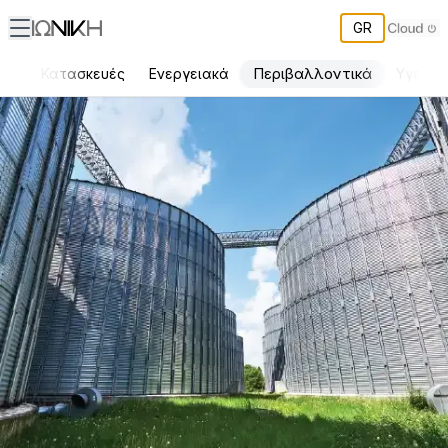
GR
Περιβαλλοντικά
εις
Κατασκευές
Ενεργειακά
Υγεία 
ΙΩΝΙΚΗ Υπηρεσίες