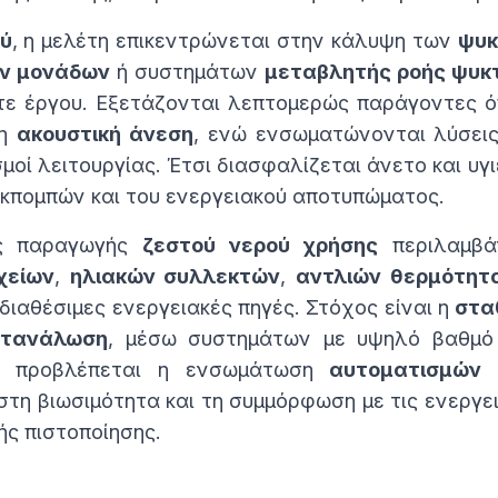
ού
, η μελέτη επικεντρώνεται στην κάλυψη των
ψυκ
ών μονάδων
ή συστημάτων
μεταβλητής ροής ψυκτ
οτε έργου. Εξετάζονται λεπτομερώς παράγοντες 
 η
ακουστική άνεση
, ενώ ενσωματώνονται λύσει
σμοί λειτουργίας. Έτσι διασφαλίζεται άνετο και υ
κπομπών και του ενεργειακού αποτυπώματος.
ος παραγωγής
ζεστού νερού χρήσης
περιλαμβάν
χείων
,
ηλιακών συλλεκτών
,
αντλιών θερμότητ
 διαθέσιμες ενεργειακές πηγές. Στόχος είναι η
στα
ατανάλωση
, μέσω συστημάτων με υψηλό βαθμό
α, προβλέπεται η ενσωμάτωση
αυτοματισμών
στη βιωσιμότητα και τη συμμόρφωση με τις ενεργε
ής πιστοποίησης.