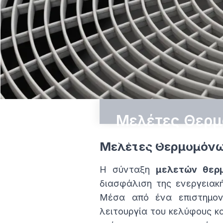
Μελέτες Θερμ
Θέρμανσης & 
Μελέτες Θερμομόνω
Μελέτη θερμομόνωσ
Η σύνταξη
μελετών θερ
διασφάλιση της ενεργειακή
Μελέτη θέρμανσης – 
Μέσα από ένα επιστημονι
νερών χρήσης
λειτουργία του κελύφους 