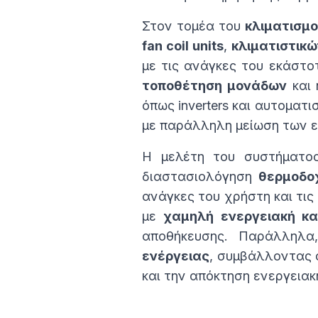
Στον τομέα του
κλιματισμ
fan coil units
,
κλιματιστικ
με τις ανάγκες του εκάστ
τοποθέτηση μονάδων
και
όπως inverters και αυτοματι
με παράλληλη μείωση των ε
Η μελέτη του συστήματ
διαστασιολόγηση
θερμοδο
ανάγκες του χρήστη και τις
με
χαμηλή ενεργειακή κ
αποθήκευσης. Παράλληλ
ενέργειας
, συμβάλλοντας 
και την απόκτηση ενεργειακ