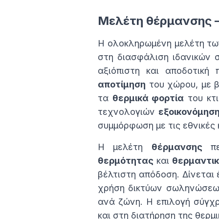
Μελέτη θέρμανσης –
Η ολοκληρωμένη μελέτη τ
στη διασφάλιση ιδανικών
αξιόπιστη και αποδοτική
αποτίμηση
του χώρου, με 
τα
θερμικά φορτία
του κτι
τεχνολογιών
εξοικονόμησ
συμμόρφωση με τις εθνικές 
Η μελέτη
θέρμανσης
πε
θερμότητας
και
θερμαντι
βέλτιστη απόδοση. Δίνεται
χρήση δικτύων σωληνώσε
ανά ζώνη. Η επιλογή σύγχ
και στη διατήρηση της θερμ