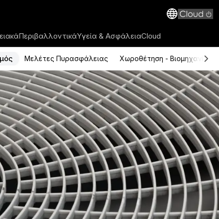
ειακά
Περιβαλλοντικά
Υγεία & Ασφάλεια
Cloud
μός
Μελέτες Πυρασφάλειας
Χωροθέτηση - Βιομηχανίες