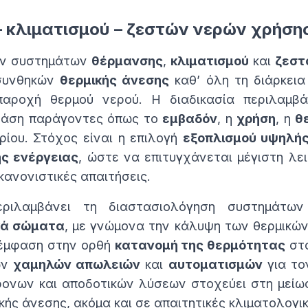
 κλιματισμού – ζεστών νερών χρήση
ων συστημάτων
θέρμανσης
,
κλιματισμού
και
ζεστ
 συνθηκών
θερμικής άνεσης
καθ’ όλη τη διάρκεια
 παροχή θερμού νερού. Η διαδικασία περιλαμβ
βάση παράγοντες όπως το
εμβαδόν
, η
χρήση
, η
θ
ρίου. Στόχος είναι η επιλογή
εξοπλισμού υψηλή
ης ενέργειας
, ώστε να επιτυγχάνεται μέγιστη λε
κανονιστικές απαιτήσεις.
ριλαμβάνει τη διαστασιολόγηση συστημάτ
κά σώματα
, με γνώμονα την κάλυψη των θερμικών 
 έμφαση στην ορθή
κατανομή της θερμότητας
στο
ων
χαμηλών απωλειών
και
αυτοματισμών
για το
ρονων και αποδοτικών λύσεων στοχεύει στη μείωσ
ικής άνεσης, ακόμα και σε απαιτητικές κλιματολογι