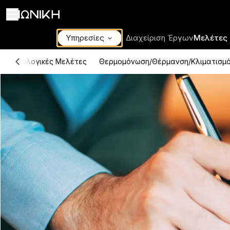
Υπηρεσίες
Διαχείριση Έργων
Μελέτες
Μηχανολογικές Μελέτες
Θερμομόνωση/Θέρμανση/Κλιματισμ
ΙΩΝΙΚΗ Υπηρεσίες