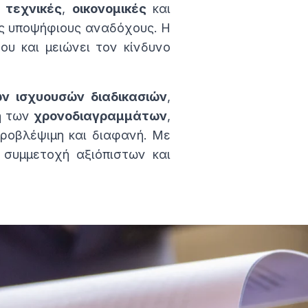
ι
τεχνικές
,
οικονομικές
και
ους υποψήφιους αναδόχους. Η
υ και μειώνει τον κίνδυνο
ν ισχυουσών διαδικασιών
,
η των
χρονοδιαγραμμάτων
,
προβλέψιμη και διαφανή. Με
 συμμετοχή αξιόπιστων και