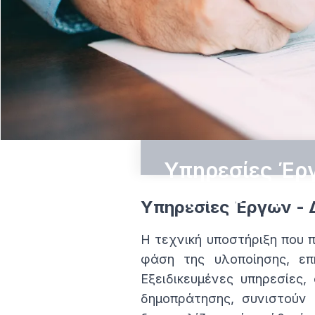
Υπηρεσίες Έρ
Δημοπρατήσει
Υπηρεσίες Έργων - 
Σύνταξη Τευχών Δη
Η τεχνική υποστήριξη που 
φάση της υλοποίησης, επ
Προμετρήσεις – Επιμ
Εξειδικευμένες υπηρεσίες
δημοπράτησης, συνιστούν