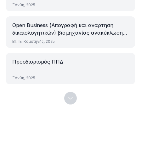
φυλακίου και βάσεων έδρασης μηχ/κού
Ξάνθη, 2025
εξοπλισμού
Open Business (Απογραφή και ανάρτηση
δικαιολογητικών) βιομηχανίας ανακύκλωσης
συσσωρευτών
ΒΙ.ΠΕ. Κομοτηνής, 2025
Προσδιορισμός ΠΠΔ
Ξάνθη, 2025