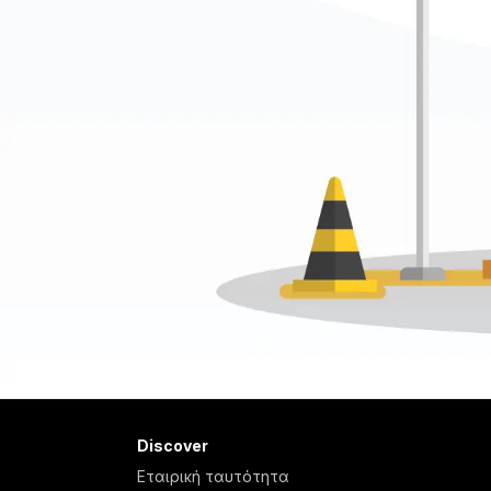
Discover
Εταιρική ταυτότητα