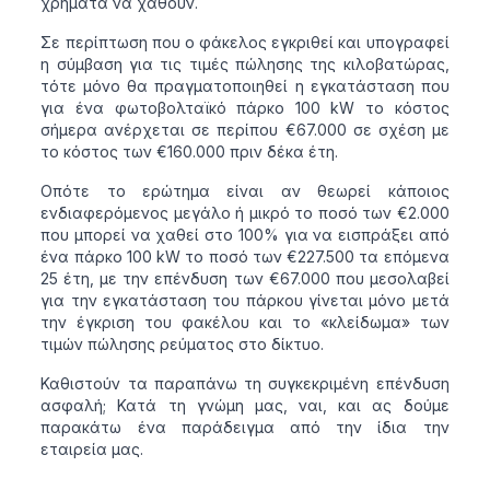
χρήματα να χαθούν.
Σε περίπτωση που ο φάκελος εγκριθεί και υπογραφεί
η σύμβαση για τις τιμές πώλησης της κιλοβατώρας,
τότε μόνο θα πραγματοποιηθεί η εγκατάσταση που
για ένα φωτοβολταϊκό πάρκο 100 kW το κόστος
σήμερα ανέρχεται σε περίπου €67.000 σε σχέση με
το κόστος των €160.000 πριν δέκα έτη.
Οπότε το ερώτημα είναι αν θεωρεί κάποιος
ενδιαφερόμενος μεγάλο ή μικρό το ποσό των €2.000
που μπορεί να χαθεί στο 100% για να εισπράξει από
ένα πάρκο 100 kW το ποσό των €227.500 τα επόμενα
25 έτη, με την επένδυση των €67.000 που μεσολαβεί
για την εγκατάσταση του πάρκου γίνεται μόνο μετά
την έγκριση του φακέλου και το «κλείδωμα» των
τιμών πώλησης ρεύματος στο δίκτυο.
Καθιστούν τα παραπάνω τη συγκεκριμένη επένδυση
ασφαλή; Κατά τη γνώμη μας, ναι, και ας δούμε
παρακάτω ένα παράδειγμα από την ίδια την
εταιρεία μας.