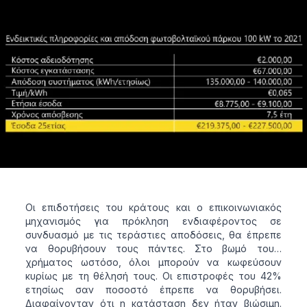
Οι επιδοτήσεις του κράτους και ο επικοινωνιακός
μηχανισμός για πρόκληση ενδιαφέροντος σε
συνδυασμό με τις τεράστιες αποδόσεις, θα έπρεπε
να θορυβήσουν τους πάντες. Στο βωμό του…
χρήματος ωστόσο, όλοι μπορούν να κωφεύσουν
κυρίως με τη θέλησή τους. Οι επιστροφές του 42%
ετησίως σαν ποσοστό έπρεπε να θορυβήσει.
Διαφαίνονταν ότι η κατάσταση δεν ήταν βιώσιμη.