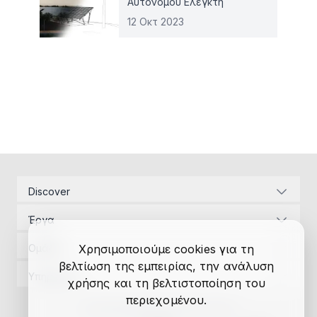
Αυτόνομου Ελεγκτή
12 Οκτ 2023
Discover
Εταιρική ταυτότητα
Έργα
Ενεργειακές υποδομές
Διαχείριση Έργων
Αναπτυξιακός Νόμος
Ομάδα
Χρησιμοποιούμε cookies για τη
Μελέτες εφαρμογής
Επικοινωνία
βελτίωση της εμπειρίας, την ανάλυση
Διαχείριση Έργων
Αδειοδοτήσεις
Υπηρεσίες
χρήσης και τη βελτιστοποίηση του
Έρευνα
Μελέτες εφαρμογής
Χρηματοδοτήσεις
Διαχείριση Έργων
περιεχομένου.
Αυτόνομος ελεγκτής
Αδειοδοτήσεις
Κατασκευές
Πολιτική Απορρήτου
Πολιτική Cookies
Μελέτες εφαρμογής