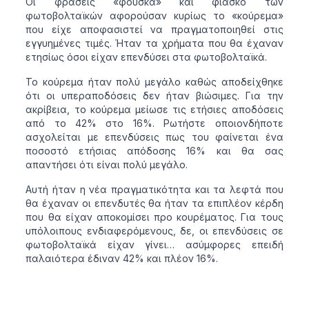
Οι φράσεις «φούσκα» και φιάσκο των
φωτοβολταϊκών αφορούσαν κυρίως το «κούρεμα»
που είχε αποφασιστεί να πραγματοποιηθεί στις
εγγυημένες τιμές. Ήταν τα χρήματα που θα έχαναν
ετησίως όσοι είχαν επενδύσει στα φωτοβολταϊκά.
Το κούρεμα ήταν πολύ μεγάλο καθώς αποδείχθηκε
ότι οι υπεραποδόσεις δεν ήταν βιώσιμες. Για την
ακρίβεια, το κούρεμα μείωσε τις ετήσιες αποδόσεις
από το 42% στο 16%. Ρωτήστε οποιονδήποτε
ασχολείται με επενδύσεις πως του φαίνεται ένα
ποσοστό ετήσιας απόδοσης 16% και θα σας
απαντήσει ότι είναι πολύ μεγάλο.
Αυτή ήταν η νέα πραγματικότητα και τα λεφτά που
θα έχαναν οι επενδυτές θα ήταν τα επιπλέον κέρδη
που θα είχαν αποκομίσει προ κουρέματος. Για τους
υπόλοιπους ενδιαφερόμενους, δε, οι επενδύσεις σε
φωτοβολταϊκά είχαν γίνει… ασύμφορες επειδή
παλαιότερα έδιναν 42% και πλέον 16%.