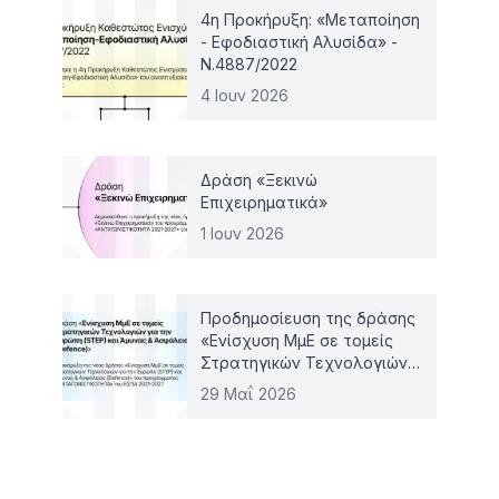
4η Προκήρυξη: «Μεταποίηση
- Εφοδιαστική Αλυσίδα» -
Ν.4887/2022
4 Ιουν 2026
Δράση «Ξεκινώ
Επιχειρηματικά»
1 Ιουν 2026
Προδημοσίευση της δράσης
«Ενίσχυση ΜμΕ σε τομείς
Στρατηγικών Τεχνολογιών
για την Ευρώπη (STEP) και
29 Μαΐ 2026
Άμυνας & Ασφάλειας
(Defence)»