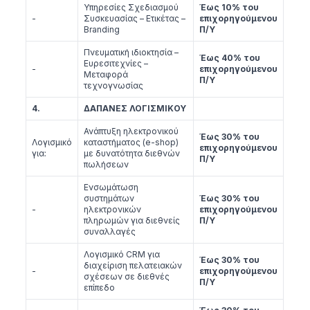
Υπηρεσίες Σχεδιασμού
Έως 10% του
-
Συσκευασίας – Ετικέτας –
επιχορηγούμενου
Branding
Π/Υ
Πνευματική ιδιοκτησία –
Έως 40% του
Ευρεσιτεχνίες –
-
επιχορηγούμενου
Μεταφορά
Π/Υ
τεχνογνωσίας
4.
ΔΑΠΑΝΕΣ ΛΟΓΙΣΜΙΚΟΥ
Ανάπτυξη ηλεκτρονικού
Έως 30% του
Λογισμικό
καταστήματος (e-shop)
επιχορηγούμενου
για:
με δυνατότητα διεθνών
Π/Υ
πωλήσεων
Ενσωμάτωση
συστημάτων
Έως 30% του
-
ηλεκτρονικών
επιχορηγούμενου
πληρωμών για διεθνείς
Π/Υ
συναλλαγές
Λογισμικό CRM για
Έως 30% του
διαχείριση πελατειακών
-
επιχορηγούμενου
σχέσεων σε διεθνές
Π/Υ
επίπεδο