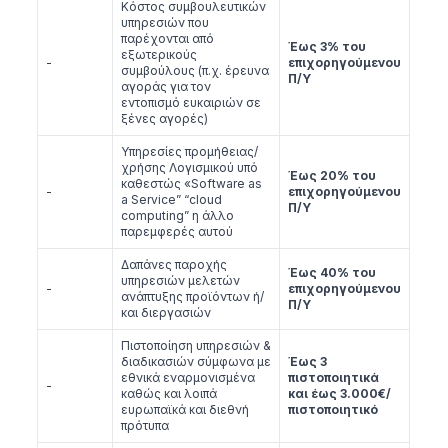
Κόστος συμβουλευτικών
υπηρεσιών που
παρέχονται από
Έως 3% του
εξωτερικούς
-
επιχορηγούμενου
συμβούλους (π.χ. έρευνα
Π/Υ
αγοράς για τον
εντοπισμό ευκαιριών σε
ξένες αγορές)
Υπηρεσίες προμήθειας/
χρήσης Λογισμικού υπό
Έως 20% του
καθεστώς «Software as
-
επιχορηγούμενου
a Service” “cloud
Π/Υ
computing” η άλλο
παρεμφερές αυτού
Δαπάνες παροχής
Έως 40% του
υπηρεσιών μελετών
-
επιχορηγούμενου
ανάπτυξης προϊόντων ή/
Π/Υ
και διεργασιών
Πιστοποίηση υπηρεσιών &
διαδικασιών σύμφωνα με
Έως 3
εθνικά εναρμονισμένα
πιστοποιητικά
-
καθώς και λοιπά
και έως 3.000€/
ευρωπαϊκά και διεθνή
πιστοποιητικό
πρότυπα