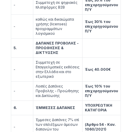
Έως 30% του
Συμμετοχή σε ψηφιακές
-
επιχορηγούμενου
πλατφόρμες B2B
Π/Υ
καθώς και δικαιώματα
Έως 30% του
χρήσης (licenses)
-
επιχορηγούμενου
προγραμμάτων
Π/Υ
λογισμικού
ΔΑΠΑΝΕΣ ΠΡΟΒΟΛΗΣ -
5.
ΠΡΟΩΘΗΣΗΣ &
ΔΙΚΤΥΩΣΗΣ
Συμμετοχή σε
Επαγγελματικές εκθέσεις
-
Έως 40.000€
στην Ελλάδα και στο
εξωτερικό
Λοιπές Δαπάνες
Έως 10% του
-
Προβολής - Προώθησης
επιχορηγούμενου
και Δικτύωσης
Π/Υ
ΥΠΟΧΡΕΩΤΙΚΗ
6.
ΈΜΜΕΣΕΣ ΔΑΠΑΝΕΣ
ΚΑΤΗΓΟΡΙΑ
Έμμεσες Δαπάνες 7% επί
των επιλέξιμων άμεσων
(Άρθρο 54 - Καν.
-
δαπανών του
1060/2021)