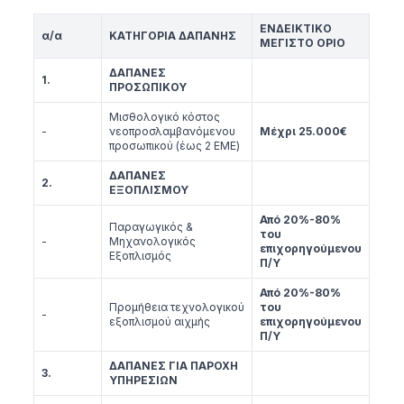
ΕΝΔΕΙΚΤΙΚΟ
α/α
ΚΑΤΗΓΟΡΙΑ ΔΑΠΑΝΗΣ
ΜΕΓΙΣΤΟ ΟΡΙΟ
ΔΑΠΑΝΕΣ
1.
ΠΡΟΣΩΠΙΚΟΥ
Μισθολογικό κόστος
-
νεοπροσλαμβανόμενου
Μέχρι 25.000€
προσωπικού (έως 2 ΕΜΕ)
ΔΑΠΑΝΕΣ
2.
ΕΞΟΠΛΙΣΜΟΥ
Από 20%-80%
Παραγωγικός &
του
-
Μηχανολογικός
επιχορηγούμενου
Εξοπλισμός
Π/Υ
Από 20%-80%
Προμήθεια τεχνολογικού
του
-
εξοπλισμού αιχμής
επιχορηγούμενου
Π/Υ
ΔΑΠΑΝΕΣ ΓΙΑ ΠΑΡΟΧΗ
3.
ΥΠΗΡΕΣΙΩΝ