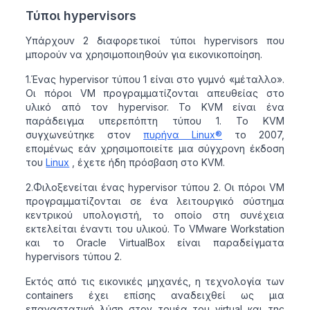
Τύποι hypervisors
Υπάρχουν 2 διαφορετικοί τύποι hypervisors που
μπορούν να χρησιμοποιηθούν για εικονικοποίηση.
1.Ένας hypervisor τύπου 1 είναι στο γυμνό «μέταλλο».
Οι πόροι VM προγραμματίζονται απευθείας στο
υλικό από τον hypervisor. Το KVM είναι ένα
παράδειγμα υπερεπόπτη τύπου 1. Το KVM
συγχωνεύτηκε στον
πυρήνα Linux®
το 2007,
επομένως εάν χρησιμοποιείτε μια σύγχρονη έκδοση
του
Linux
, έχετε ήδη πρόσβαση στο KVM.
2.Φιλοξενείται ένας hypervisor τύπου 2. Οι πόροι VM
προγραμματίζονται σε ένα λειτουργικό σύστημα
κεντρικού υπολογιστή, το οποίο στη συνέχεια
εκτελείται έναντι του υλικού. Το VMware Workstation
και το Oracle VirtualBox είναι παραδείγματα
hypervisors τύπου 2.
Εκτός από τις εικονικές μηχανές, η τεχνολογία των
containers έχει επίσης αναδειχθεί ως μια
επαναστατική λύση στον τομέα του virtual και της