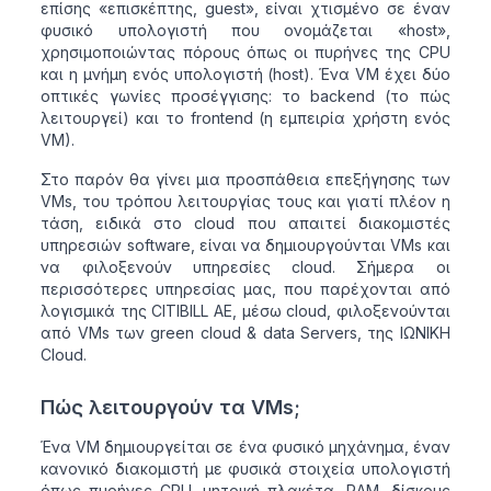
επίσης «επισκέπτης, guest», είναι χτισμένο σε έναν
φυσικό υπολογιστή που ονομάζεται «host»,
χρησιμοποιώντας πόρους όπως οι πυρήνες της CPU
και η μνήμη ενός υπολογιστή (host). Ένα VM έχει δύο
οπτικές γωνίες προσέγγισης: το backend (το πώς
λειτουργεί) και το frontend (η εμπειρία χρήστη ενός
VM).
Στο παρόν θα γίνει μια προσπάθεια επεξήγησης των
VMs, του τρόπου λειτουργίας τους και γιατί πλέον η
τάση, ειδικά στο cloud που απαιτεί διακομιστές
υπηρεσιών software, είναι να δημιουργούνται VMs και
να φιλοξενούν υπηρεσίες cloud. Σήμερα οι
περισσότερες υπηρεσίας μας, που παρέχονται από
λογισμικά της CITIBILL AE, μέσω cloud, φιλοξενούνται
από VMs των green cloud & data Servers, της ΙΩΝΙΚΗ
Cloud.
Πώς λειτουργούν τα VMs;
Ένα VM δημιουργείται σε ένα φυσικό μηχάνημα, έναν
κανονικό διακομιστή με φυσικά στοιχεία υπολογιστή
όπως πυρήνες CPU, μητρική πλακέτα, RAM, δίσκους