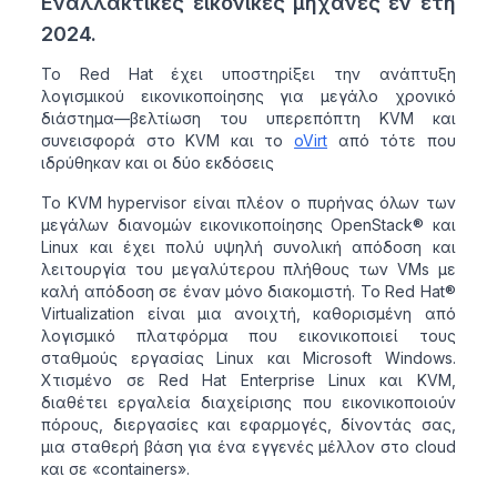
Εναλλακτικές εικονικές μηχανές εν έτη
2024.
Το Red Hat έχει υποστηρίξει την ανάπτυξη
λογισμικού εικονικοποίησης για μεγάλο χρονικό
διάστημα—βελτίωση του υπερεπόπτη KVM και
συνεισφορά στο KVM και το
oVirt
από τότε που
ιδρύθηκαν και οι δύο εκδόσεις
Το KVM hypervisor είναι πλέον ο πυρήνας όλων των
μεγάλων διανομών εικονικοποίησης OpenStack® και
Linux και έχει πολύ υψηλή συνολική απόδοση και
λειτουργία του μεγαλύτερου πλήθους των VMs με
καλή απόδοση σε έναν μόνο διακομιστή. Το Red Hat®
Virtualization είναι μια ανοιχτή, καθορισμένη από
λογισμικό πλατφόρμα που εικονικοποιεί τους
σταθμούς εργασίας Linux και Microsoft Windows.
Χτισμένο σε Red Hat Enterprise Linux και KVM,
διαθέτει εργαλεία διαχείρισης που εικονικοποιούν
πόρους, διεργασίες και εφαρμογές, δίνοντάς σας,
μια σταθερή βάση για ένα εγγενές μέλλον στο cloud
και σε «containers».