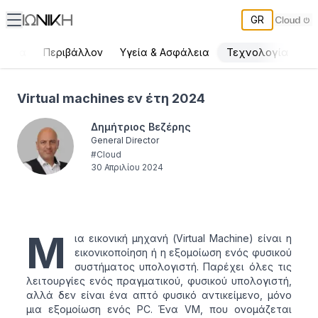
GR
Τεχνολογία
ργεια
Περιβάλλον
Υγεία & Ασφάλεια
Virtual machines εν έτη 2024
Virtual machines εν έτη 2024
Δημήτριος Βεζέρης
General Director
#
Cloud
30 Απριλίου 2024
Μ
ια εικονική μηχανή (Virtual Machine) είναι η
εικονικοποίηση ή η εξομοίωση ενός φυσικού
συστήματος υπολογιστή. Παρέχει όλες τις
λειτουργίες ενός πραγματικού, φυσικού υπολογιστή,
αλλά δεν είναι ένα απτό φυσικό αντικείμενο, μόνο
μια εξομοίωση ενός PC. Ένα VM, που ονομάζεται