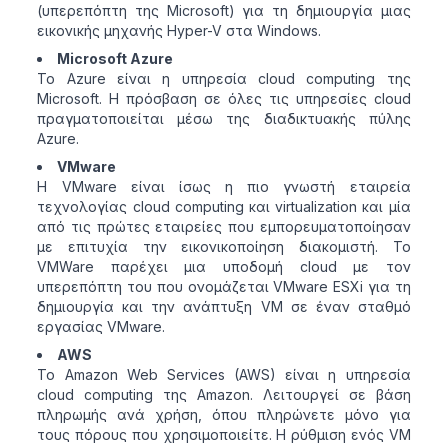
(υπερεπόπτη της Microsoft) για τη δημιουργία μιας
εικονικής μηχανής Hyper-V στα Windows.
Microsoft Azure
Το Azure είναι η υπηρεσία cloud computing της
Microsoft. H πρόσβαση σε όλες τις υπηρεσίες cloud
πραγματοποιείται μέσω της διαδικτυακής πύλης
Azure.
VMware
Η VMware είναι ίσως η πιο γνωστή εταιρεία
τεχνολογίας cloud computing και virtualization και μία
από τις πρώτες εταιρείες που εμπορευματοποίησαν
με επιτυχία την εικονικοποίηση διακομιστή. Το
VMWare παρέχει μια υποδομή cloud με τον
υπερεπόπτη του που ονομάζεται VMware ESXi για τη
δημιουργία και την ανάπτυξη VM σε έναν σταθμό
εργασίας VMware.
AWS
Το Amazon Web Services (AWS) είναι η υπηρεσία
cloud computing της Amazon. Λειτουργεί σε βάση
πληρωμής ανά χρήση, όπου πληρώνετε μόνο για
τους πόρους που χρησιμοποιείτε. Η ρύθμιση ενός VM