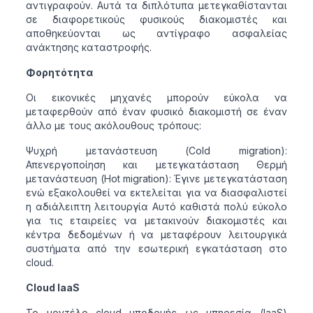
αντιγραφούν. Αυτά τα διπλότυπα μετεγκαθίστανται
σε διαφορετικούς φυσικούς διακομιστές και
αποθηκεύονται ως αντίγραφο ασφαλείας
ανάκτησης καταστροφής.
Φορητότητα
Οι εικονικές μηχανές μπορούν εύκολα να
μεταφερθούν από έναν φυσικό διακομιστή σε έναν
άλλο με τους ακόλουθους τρόπους:
Ψυχρή μετανάστευση (Cold migration):
Απενεργοποίηση και μετεγκατάσταση Θερμή
μετανάστευση (Hot migration): Έγινε μετεγκατάσταση
ενώ εξακολουθεί να εκτελείται για να διασφαλιστεί
η αδιάλειπτη λειτουργία Αυτό καθιστά πολύ εύκολο
για τις εταιρείες να μετακινούν διακομιστές και
κέντρα δεδομένων ή να μεταφέρουν λειτουργικά
συστήματα από την εσωτερική εγκατάσταση στο
cloud.
Cloud IaaS
Το μοντέλο cloud υποδομής ως υπηρεσία (IaaS)