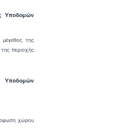
ς Υποδομών
 μέγεθος της
 της περιοχής
ς Υποδομών
όρφωση χώρου