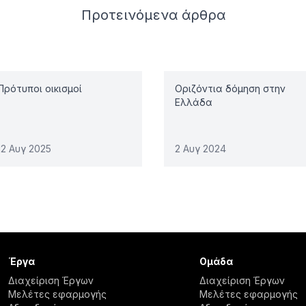
Προτεινόμενα
άρθρα
Πρότυποι οικισμοί
Οριζόντια δόμηση στην
Ελλάδα
12 Αυγ 2025
2 Αυγ 2024
Έργα
Ομάδα
Διαχείριση Έργων
Διαχείριση Έργων
Μελέτες εφαρμογής
Μελέτες εφαρμογής