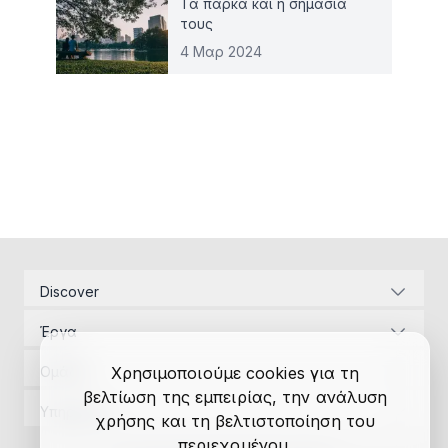
Τα πάρκα και η σημασία
τους
4 Μαρ 2024
Discover
Εταιρική ταυτότητα
Έργα
Ενεργειακές υποδομές
Διαχείριση Έργων
Αναπτυξιακός Νόμος
Ομάδα
Χρησιμοποιούμε cookies για τη
Μελέτες εφαρμογής
Επικοινωνία
βελτίωση της εμπειρίας, την ανάλυση
Διαχείριση Έργων
Αδειοδοτήσεις
Υπηρεσίες
χρήσης και τη βελτιστοποίηση του
Έρευνα
Μελέτες εφαρμογής
Χρηματοδοτήσεις
Διαχείριση Έργων
περιεχομένου.
Αυτόνομος ελεγκτής
Αδειοδοτήσεις