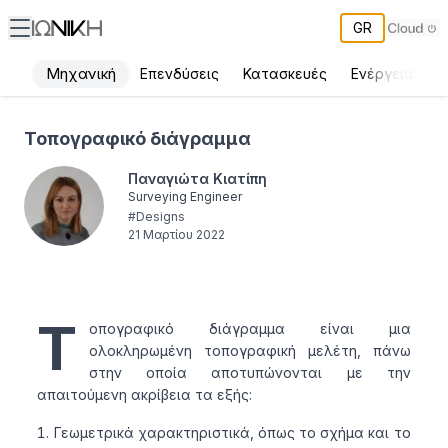
GR
Μηχανική
Επενδύσεις
Κατασκευές
Ενέργεια
Π
Τοπογραφικό διάγραμμα - ΙΩΝΙΚΗ
Τοπογραφικό διάγραμμα
Παναγιώτα Κιατίπη
Surveying Engineer
#
Designs
21 Μαρτίου 2022
Τ
οπογραφικό διάγραμμα είναι μια
ολοκληρωμένη τοπογραφική μελέτη, πάνω
στην οποία αποτυπώνονται με την
απαιτούμενη ακρίβεια τα εξής:
Γεωμετρικά χαρακτηριστικά, όπως το σχήμα και το