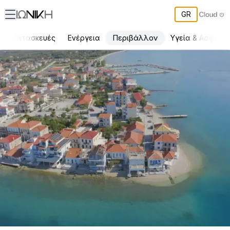
GR
Περιβάλλον
Κατασκευές
Ενέργεια
Υγεία & Ασφάλε
Η γεωτεχνική μελέτη εγγύς της θάλασσας είναι πάντα απαραίτ