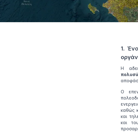
1. Έν
οργά
Η αδε
πολυσύ
αποφάσε
Ο επεν
πολεοδ
ενεργει
καθώς κ
και τηλ
και το
προσαρμ