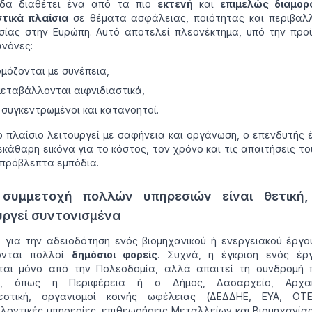
δα διαθέτει ένα από τα πιο
εκτενή
και
επιμελώς διαμο
στικά πλαίσια
σε θέματα ασφάλειας, ποιότητας και περιβαλλ
σίας στην Ευρώπη. Αυτό αποτελεί πλεονέκτημα, υπό την προ
ανόνες:
μόζονται με συνέπεια,
μεταβάλλονται αιφνιδιαστικά,
ι συγκεντρωμένοι και κατανοητοί.
 πλαίσιο λειτουργεί με σαφήνεια και οργάνωση, ο επενδυτής 
εκάθαρη εικόνα για το κόστος, τον χρόνο και τις απαιτήσεις το
πρόβλεπτα εμπόδια.
συμμετοχή πολλών υπηρεσιών είναι θετική,
υργεί συντονισμένα
 για την αδειοδότηση ενός βιομηχανικού ή ενεργειακού έργ
ονται πολλοί
δημόσιοι φορείς
. Συχνά, η έγκριση ενός έρ
ται μόνο από την Πολεοδομία, αλλά απαιτεί τη συνδρομή 
, όπως η Περιφέρεια ή ο Δήμος, Δασαρχείο, Αρχαιο
εστική, οργανισμοί κοινής ωφέλειας (ΔΕΔΔΗΕ, ΕΥΑ, ΟΤΕ 
λοντικές υπηρεσίες, επιθεωρήσεις Μεταλλείων και Βιομηχανία