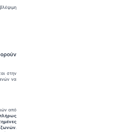
οβλέψιμη
πορούν
ται στην
ανών να
ριών από
πλήρως
τημένες
 ζωνών
.