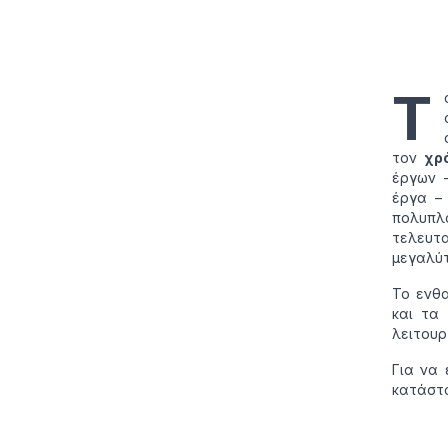
Τ
τον
χρ
έργων 
έργα – 
πολυπλ
τελευτ
μεγαλύτ
Το ενθα
και τα
λειτουρ
Για να 
κατάστα