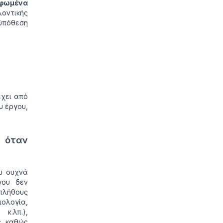
ρφωμένα
οντικής
ϋπόθεση
έχει από
υ έργου,
 όταν
ου συχνά
γου δεν
πλήθους
λογία,
κ.λπ.),
ς, καθώς