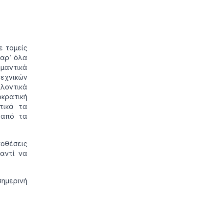
ε τομείς
Παρ’ όλα
ημαντικά
τεχνικών
λοντικά
οκρατική
τικά τα
από τα
ποθέσεις
 αντί να
σημερινή