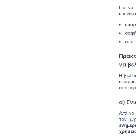
Για να 
επενδυτ
επαρ
σαφή
αποτ
Πρακτ
να βε
Η βελτί
εφαρμο
αποφέρ
α) Εν
Αντί να
τον μη
ενημερ
χρήσει