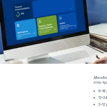
Αδειοδο
στην πρ
6–18 
12–2
3–12 