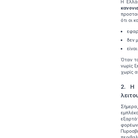
Η Ελλά
κανονι
προστα
ότι οι κ
εφαρ
δεν 
είνα
Όταν το
νωρίς ξ
χωρίς α
2. Η 
λειτο
Σήμερα,
εμπλέκ
εξαρτά
φορέων
Πυροσβ
περιβαλ