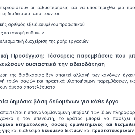
περιοριστούν οι καθυστερήσεις και να υποστηριχθεί μια πρ
ική διαδικασία, απαιτούνται:
κής αριθμός εξειδικευμένου προσωπικού
ς κατανομή ευθυνών
ελεσματική διαχείριση της ροής εργασιών
ική Προσέγγιση: Τέσσερεις παρεμβάσεις που μ
λτιώσουν ουσιαστικά την αδειοδότηση
ωση της διαδικασίας δεν απαιτεί αλλαγή των κανόνων· έγκει
γή τριών σαφών και πρακτικά υλοποιήσιμων παρεμβάσεων, ικ
ουν άμεσα αποτελέσματα.
ιαία δημόσια βάση δεδομένων για κάθε έργο
 απαιτείται η επαναλαμβανόμενη υποβολή των ίδιων πληροφο
χανικό ή τον επενδυτή, το κράτος μπορεί να παρέχει
ωμένο κτηματολόγιο
,
σαφώς οριοθετημένες και θεσμοθε
ς γης
και διαθέσιμα
δεδομένα δικτύων
και
προστατευόμενων