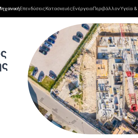
Μηχανική
Επενδύσεις
Κατασκευές
Ενέργεια
Περιβάλλον
Υγεία &
άπτυξης
ως
ης