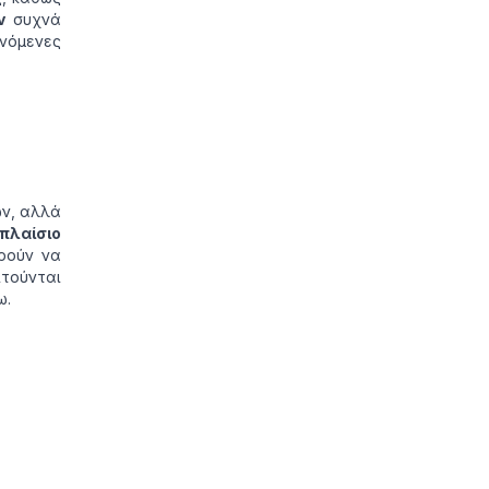
ν
συχνά
νόμενες
ών, αλλά
πλαίσιο
ορούν να
ιτούνται
ω.