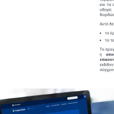
και τα 
οδηγεί
διορθώσ
Αυτό δε
το έ
το τ
Το πραγ
η
απο
επικοι
εκδίδον
σύγχρον