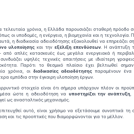
α τελευταία χρόνια, η Ελλάδα παρουσιάζει σταθερή πρόοδο σ
όπως οι υποδομές, η ενέργεια, η βιομηχανία και η τεχνολογία. 
αυτά, η διαδικασία αδειοδότησης εξακολουθεί να επηρεάζει σ
όνο υλοποίησης
και την
εξέλιξη επενδύσεων
. Η ανάπτυξη 
– από απλές κατασκευές έως μεγάλα ενεργειακά ή περιβαλ
συνδυάζει υψηλές τεχνικές απαιτήσεις με ιδιαίτερη γραφει
οκότητα. Παρότι το θεσμικό πλαίσιο έχει βελτιωθεί σημαν
αία χρόνια, οι
διαδικασίες αδειοδότησης
παραμένουν ένα 
ερα εμπόδια στην έγκαιρη υλοποίηση έργων.
ρρυντικό στοιχείο είναι ότι σήμερα υπάρχουν πλέον οι προϋ
 μέσα ώστε η αδειοδότηση να
υποστηρίζει την ανάπτυξη
,
γεί ως ανασταλτικός μηχανισμός.
επιτευχθεί αυτό, είναι χρήσιμο να εξετάσουμε συνοπτικά τη 
ση και τις προοπτικές που διαμορφώνονται για το μέλλον.