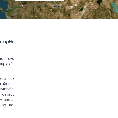
ι ορθή
πό ένα
ουργικές
εσα σε
τώσεις,
γιεινής,
, αερίου
ν ακόμη
ωση και