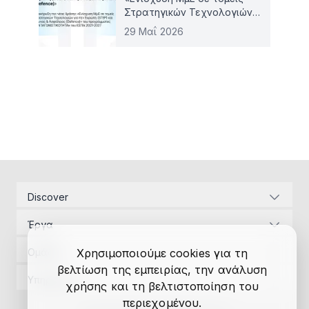
Στρατηγικών Τεχνολογιών
για την Ευρώπη (STEP) και
29 Μαΐ 2026
Άμυνας & Ασφάλειας
(Defence)»
Discover
Εταιρική ταυτότητα
Έργα
Ενεργειακές υποδομές
Διαχείριση Έργων
Αναπτυξιακός Νόμος
Ομάδα
Χρησιμοποιούμε cookies για τη
Μελέτες εφαρμογής
Επικοινωνία
βελτίωση της εμπειρίας, την ανάλυση
Διαχείριση Έργων
Αδειοδοτήσεις
Υπηρεσίες
χρήσης και τη βελτιστοποίηση του
Έρευνα
Μελέτες εφαρμογής
Χρηματοδοτήσεις
Διαχείριση Έργων
περιεχομένου.
Αυτόνομος ελεγκτής
Αδειοδοτήσεις