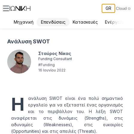
GR
Επενδύσεις
Μηχανική
Κατασκευές
Ενέργεια
Π
Ανάλυση SWOT - ΙΩΝΙΚΗ
Ανάλυση SWOT
Σταύρος Νίκας
Funding Consultant
#
Funding
16 Ιουνίου 2022
Η
ανάλυση SWOT είναι ένα πολύ σημαντικό
εργαλείο για να εξεταστεί ένας οργανισμός
και το περιβάλλον του. Η λέξη SWOT
αναφέρεται στις δυνάμεις (Strengths), στις
αδυναμίες (Weaknesses), στις ευκαιρίες
(Opportunities) και στις απειλές (Threats).