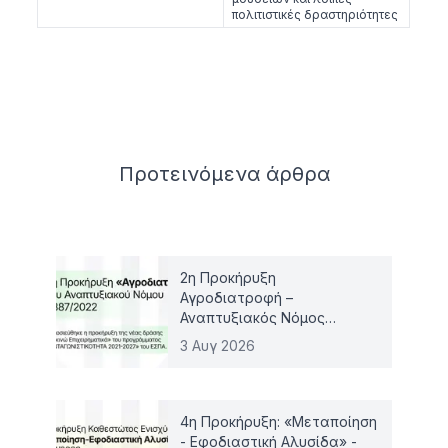
πολιτιστικές δραστηριότητες
Related articles
Προτεινόμενα
άρθρα
2η Προκήρυξη
Αγροδιατροφή –
Αναπτυξιακός Νόμος
4887/2022
3 Αυγ 2026
4η Προκήρυξη: «Μεταποίηση
- Εφοδιαστική Αλυσίδα» -