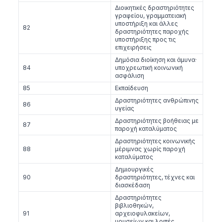
Διοικητικές δραστηριότητες
γραφείου, γραμματειακή
υποστήριξη και άλλες
82
δραστηριότητες παροχής
υποστήριξης προς τις
επιχειρήσεις
Δημόσια διοίκηση και άμυνα·
84
υποχρεωτική κοινωνική
ασφάλιση
85
Εκπαίδευση
Δραστηριότητες ανθρώπινης
86
υγείας
Δραστηριότητες βοήθειας με
87
παροχή καταλύματος
Δραστηριότητες κοινωνικής
88
μέριμνας χωρίς παροχή
καταλύματος
Δημιουργικές
90
δραστηριότητες, τέχνες και
διασκέδαση
Δραστηριότητες
βιβλιοθηκών,
91
αρχειοφυλακείων,
μουσείων και λοιπές