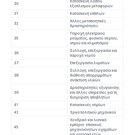
Κατασκευή λοιπού
30
εξοπλισμού μεταφορών
31
Κατασκευή επίπλων
Άλλες μεταποιητικές
32
δραστηριότητες
Παροχή ηλεκτρικού
35
ρεύματος, φυσικού αερίου,
ατμού και κλιματισμού
Συλλογή, επεξεργασία και
36
παροχή νερού
37
Επεξεργασία λυμάτων
Συλλογή, επεξεργασία και
38
διάθεση απορριμμάτων·
ανάκτηση υλικών
Δραστηριότητες εξυγίανσης
39
και άλλες υπηρεσίες για τη
διαχείριση αποβλήτων
41
Κατασκευές κτιρίων
42
Έργα πολιτικού μηχανικού
Χονδρικό και λιανικό
εμπόριο· επισκευή
45
μηχανοκίνητων οχημάτων
και μοτοσικλετών