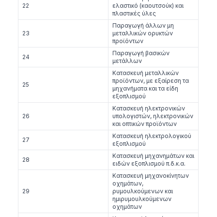
22
ελαστικό (καουτσούκ) και
πλαστικές ύλες
Παραγωγή άλλων μη
23
μεταλλικών ορυκτών
προϊόντων
Παραγωγή βασικών
24
μετάλλων
Κατασκευή μεταλλικών
προϊόντων, με εξαίρεση τα
25
μηχανήματα και τα είδη
εξοπλισμού
Κατασκευή ηλεκτρονικών
26
υπολογιστών, ηλεκτρονικών
και οπτικών προϊόντων
Κατασκευή ηλεκτρολογικού
27
εξοπλισμού
Κατασκευή μηχανημάτων και
28
ειδών εξοπλισμού π.δ.κ.α.
Κατασκευή μηχανοκίνητων
οχημάτων,
29
ρυμουλκούμενων και
ημιρυμουλκούμενων
οχημάτων