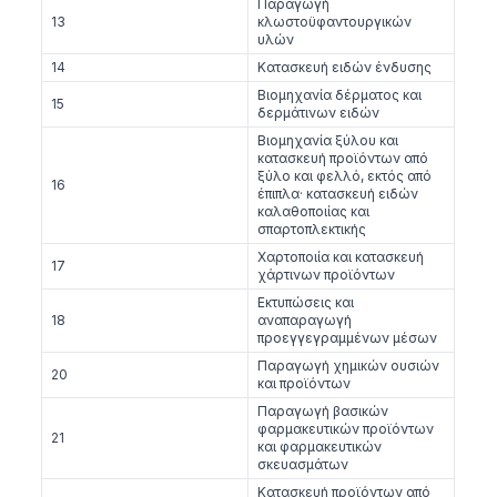
Παραγωγή
13
κλωστοϋφαντουργικών
υλών
14
Κατασκευή ειδών ένδυσης
Βιομηχανία δέρματος και
15
δερμάτινων ειδών
Βιομηχανία ξύλου και
κατασκευή προϊόντων από
ξύλο και φελλό, εκτός από
16
έπιπλα· κατασκευή ειδών
καλαθοποιίας και
σπαρτοπλεκτικής
Χαρτοποιία και κατασκευή
17
χάρτινων προϊόντων
Εκτυπώσεις και
18
αναπαραγωγή
προεγγεγραμμένων μέσων
Παραγωγή χημικών ουσιών
20
και προϊόντων
Παραγωγή βασικών
φαρμακευτικών προϊόντων
21
και φαρμακευτικών
σκευασμάτων
Κατασκευή προϊόντων από