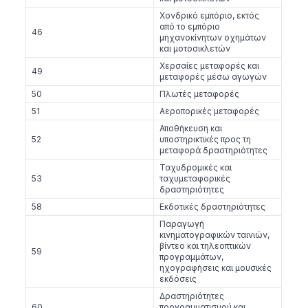
Χονδρικό εμπόριο, εκτός
από το εμπόριο
46
μηχανοκίνητων οχημάτων
και μοτοσικλετών
Χερσαίες μεταφορές και
49
μεταφορές μέσω αγωγών
50
Πλωτές μεταφορές
51
Αεροπορικές μεταφορές
Αποθήκευση και
52
υποστηρικτικές προς τη
μεταφορά δραστηριότητες
Ταχυδρομικές και
53
ταχυμεταφορικές
δραστηριότητες
58
Εκδοτικές δραστηριότητες
Παραγωγή
κινηματογραφικών ταινιών,
βίντεο και τηλεοπτικών
59
προγραμμάτων,
ηχογραφήσεις και μουσικές
εκδόσεις
Δραστηριότητες
60
προγραμματισμού και