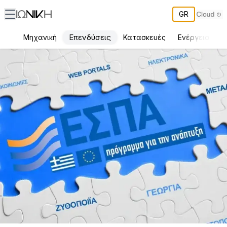
GR
Επενδύσεις
Μηχανική
Κατασκευές
Ενέργεια
Π
Επιδοτούμενα προγράμματα: Οφέλη και τι να προσέξετε