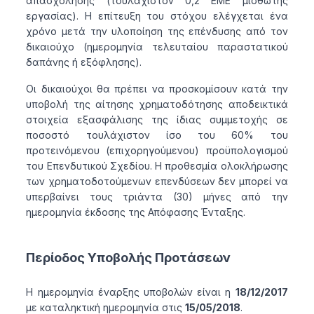
απασχόλησης (τουλάχιστον 0,2 ΕΜΕ μισθωτής
εργασίας). Η επίτευξη του στόχου ελέγχεται ένα
χρόνο μετά την υλοποίηση της επένδυσης από τον
δικαιούχο (ημερομηνία τελευταίου παραστατικού
δαπάνης ή εξόφλησης).
Οι δικαιούχοι θα πρέπει να προσκομίσουν κατά την
υποβολή της αίτησης χρηματοδότησης αποδεικτικά
στοιχεία εξασφάλισης της ίδιας συμμετοχής σε
ποσοστό τουλάχιστον ίσο του 60% του
προτεινόμενου (επιχορηγούμενου) προϋπολογισμού
του Επενδυτικού Σχεδίου. Η προθεσμία ολοκλήρωσης
των χρηματοδοτούμενων επενδύσεων δεν μπορεί να
υπερβαίνει τους τριάντα (30) μήνες από την
ημερομηνία έκδοσης της Απόφασης Ένταξης.
Περίοδος Υποβολής Προτάσεων
Η ημερομηνία έναρξης υποβολών είναι η
18/12/2017
με καταληκτική ημερομηνία στις
15/05/2018
.