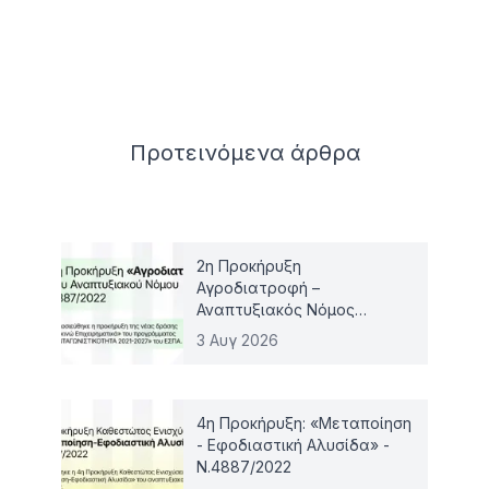
Related articles
Προτεινόμενα
άρθρα
2η Προκήρυξη
Αγροδιατροφή –
Αναπτυξιακός Νόμος
4887/2022
3 Αυγ 2026
4η Προκήρυξη: «Μεταποίηση
- Εφοδιαστική Αλυσίδα» -
Ν.4887/2022