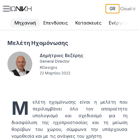
GR
Μηχανική
Επενδύσεις
Κατασκευές
Ενέργεια
Π
Μελέτη Ηχομόνωσης - ΙΩΝΙΚΗ
Μελέτη Ηχομόνωσης
Δημήτριος Βεζέρης
General Director
#
Designs
22 Μαρτίου 2022
Μ
ελέτη ηχομόνωσης είναι η μελέτη που
περιλαμβάνει όλο τον απαραίτητο
υπολογισμό και σχεδιασμό για τη
διασφάλιση της ηχοπροστασίας και τη μείωση
θορύβων του χώρου, σύμφωνα την υπάρχουσα
νομοθεσία και με τις ανάγκες του χρήστη.