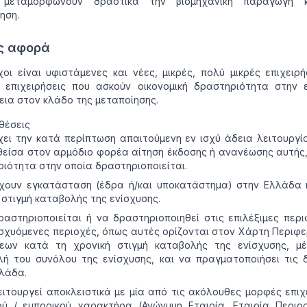
 μεταμορφώνουν δραστικά την βιομηχανική παραγωγή 
ηση.
ς αφορά
χοι είναι υφιστάμενες και νέες, μικρές, πολύ μικρές επιχειρή
 επιχειρήσεις που ασκούν οικονομική δραστηριότητα στην ε
εια στον κλάδο της μεταποίησης.
θέσεις
χει την κατά περίπτωση απαιτούμενη εν ισχύ άδεια λειτουργί
είσα στον αρμόδιο φορέα αίτηση έκδοσης ή ανανέωσης αυτής,
ιότητα στην οποία δραστηριοποιείται.
χουν εγκατάσταση (έδρα ή/και υποκατάστημα) στην Ελλάδα 
 στιγμή καταβολής της ενίσχυσης.
αστηριοποιείται ή να δραστηριοποιηθεί στις επιλέξιμες περι
ισχυόμενες περιοχές, όπως αυτές ορίζονται στον Χάρτη Περιφ
σεων κατά τη χρονική στιγμή καταβολής της ενίσχυσης, μέ
ή του συνόλου της ενίσχυσης, και να πραγματοποιήσει τις 
λάδα.
ιτουργεί αποκλειστικά με μία από τις ακόλουθες μορφές επιχ
ού / εμπορικού χαρακτήρα (Ανώνυμη Εταιρία, Εταιρία Περιο