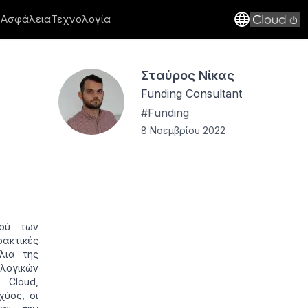
 Ασφάλεια
Τεχνολογία
Σταύρος Νίκας
Funding Consultant
#
Funding
8 Νοεμβρίου 2022
μού των
ακτικές
λια της
λογικών
 Cloud,
χύος, οι