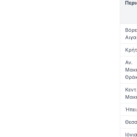
Περι
Βόρε
Αιγα
Κρή
Αν.
Μακε
Θρά
Κεντ
Μακε
Ήπει
Θεσσ
Ιόνι