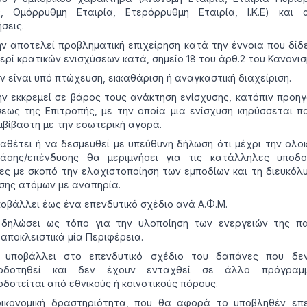
ς, Ομόρρυθμη Εταιρία, Ετερόρρυθμη Εταιρία, Ι.Κ.Ε) και α
σεις.
ν αποτελεί προβληματική επιχείρηση κατά την έννοια που δίδ
περί κρατικών ενισχύσεων κατά, σημείο 18 του άρθ.2 του Κανονισ
ν είναι υπό πτώχευση, εκκαθάριση ή αναγκαστική διαχείριση.
ην εκκρεμεί σε βάρος τους ανάκτηση ενίσχυσης, κατόπιν προη
ως της Επιτροπής, με την οποία μια ενίσχυση κηρύσσεται π
μβίβαστη με την εσωτερική αγορά.
ιαθέτει ή να δεσμευθεί με υπεύθυνη δήλωση ότι μέχρι την ολ
ράσης/επένδυσης θα μεριμνήσει για τις κατάλληλες υποδο
ες με σκοπό την ελαχιστοποίηση των εμποδίων και τη διευκόλ
ης ατόμων με αναπηρία.
οβάλλει έως ένα επενδυτικό σχέδιο ανά Α.Φ.Μ.
δηλώσει ως τόπο για την υλοποίηση των ενεργειών της π
αποκλειστικά μία Περιφέρεια.
 υποβάλλει στο επενδυτικό σχέδιο του δαπάνες που δε
τοδοτηθεί και δεν έχουν ενταχθεί σε άλλο πρόγραμ
δοτείται από εθνικούς ή κοινοτικούς πόρους.
ικονομική δραστηριότητα, που θα αφορά το υποβληθέν επε