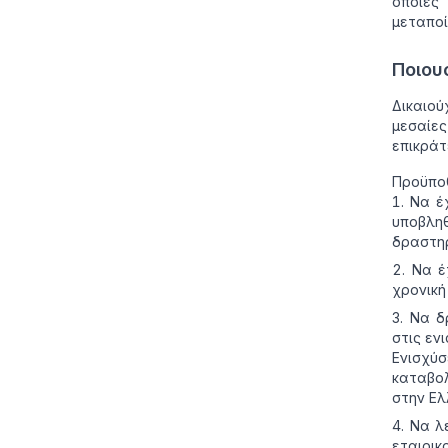
οποίες
μεταποί
Ποιου
Δικαιού
μεσαίες
επικράτ
Προϋπο
Να έ
υποβληθ
δραστηρ
Να έ
χρονική
Να δρ
στις εν
Ενισχύ
καταβολ
στην Ελ
Να λε
εταιρικ