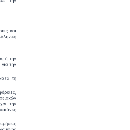
και την
σεις και
λληνική
ας ή την
 για την
κατά τη
φέρειες,
ερειακών
χρι την
δαπάνες
ειρήσεις
ρισμένης