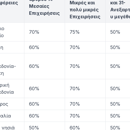
φέρειες
Μικρές και
και 31-
Μεσαίες
πολύ μικρές
Ανεξαρ
Επιχειρήσεις
Επιχειρήσεις
υ μεγέθ
ιο
70%
75%
50%
ίο
τη
60%
70%
50%
δονία-
60%
70%
50%
κη
ρική
60%
70%
50%
δονία
ρος
60%
70%
50%
αλία
60%
70%
50%
α νησιά
50%
60%
50%