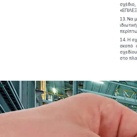
σχέδιο,
«ΕΠΙΛΕ
Να μ
ιδιωτικ
περίπτω
Η σχ
σκοπό 
σχεδίου
στο πλα