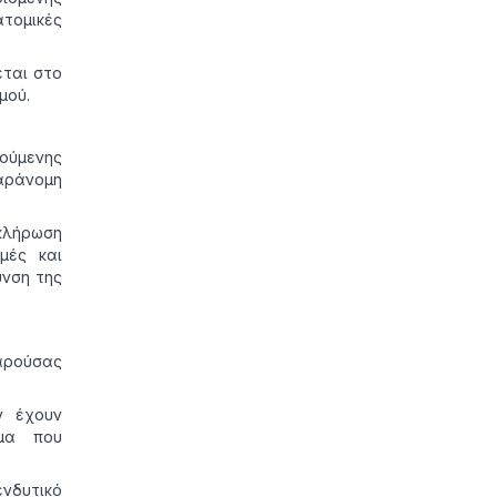
τομικές
εται στο
μού.
γούμενης
αράνομη
οκλήρωση
μές και
υνση της
αρούσας
ν έχουν
μα που
νδυτικό