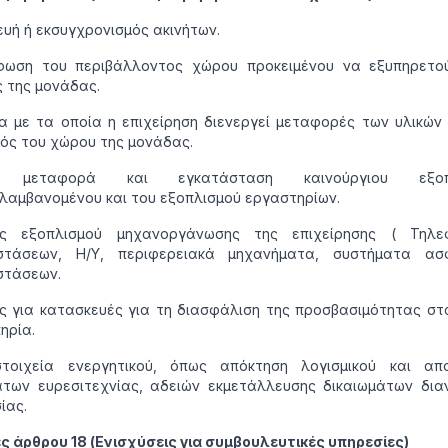
υή ή εκσυγχρονισμός ακινήτων.
φωση του περιβάλλοντος χώρου προκειμένου να εξυπηρετού
 της μονάδας.
 με τα οποία η επιχείρηση διενεργεί μεταφορές των υλικών
τός του χώρου της μονάδας.
, μεταφορά και εγκατάσταση καινούργιου εξοπλ
λαμβανομένου και του εξοπλισμού εργαστηρίων.
ς εξοπλισμού μηχανοργάνωσης της επιχείρησης ( Τηλε
στάσεων, Η/Υ, περιφερειακά μηχανήματα, συστήματα ασ
στάσεων.
 για κατασκευές για τη διασφάλιση της προσβασιμότητας στ
ηρία.
τοιχεία ενεργητικού, όπως απόκτηση λογισμικού και απο
των ευρεσιτεχνίας, αδειών εκμετάλλευσης δικαιωμάτων διαν
ίας.
 άρθρου 18 (Ενισχύσεις για συμβουλευτικές υπηρεσίες)