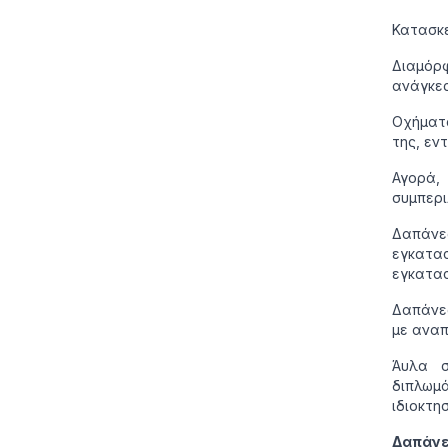
Κατασκε
Διαμόρ
ανάγκες
Οχήματα
της, εν
Αγορά
συμπερι
Δαπάνε
εγκατα
εγκατα
Δαπάνες
με αναπ
Άυλα σ
διπλωμά
ιδιοκτησ
Δαπάνες