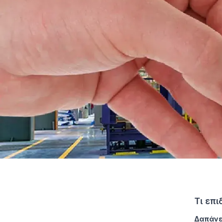
Τι επ
Δαπάνε