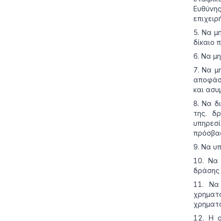
Ευθύνη
επιχειρή
Να μη
δίκαιο 
Να μη
Να μ
αποφάσε
και ασυ
Να δ
της. δ
υπηρεσί
πρόσβασ
Να υπ
Να 
δράσης 
Να
χρημα
χρηματο
Η ο