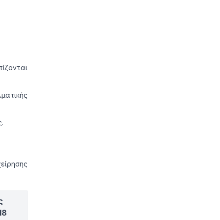
ίζονται
ματικής
.
χείρησης
ς
18