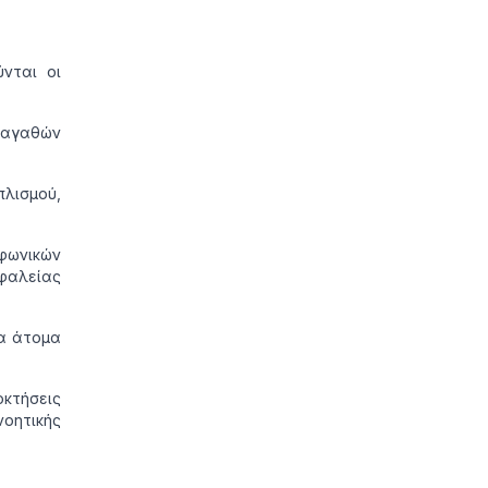
νται οι
 αγαθών
ισμού,
φωνικών
φαλείας
α άτομα
κτήσεις
οητικής