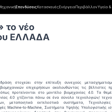
Μηχανική
Επενδύσεις
Κατασκευές
Ενέργεια
Περιβάλλον
Υγεία &
.0
 το νέο
ίου ΕΛΛΑΔΑ
δράση στοχεύει στην επίτευξη συνεχούς μετασχηματισ
βιομηχανικών επιχειρήσεων ακολουθώντας τις βέλτιστες πρ
όπως προτείνονται στο μοντέλο βιομηχανίας 4.0. Τα θεμέ
νίας 4.0 χτίζονται πάνω σε ένα σύνολο τεχνολογιών/ τεχνο
εων, μεταποιητικά εκτελεστικά συστήματα, Τεχνολογίες
ές Machine-to-Machine, Συστήματα Υψηλής Υπολογιστικής ισ