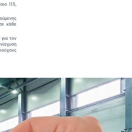
ο Ι.1.5,
τούμενης
 σε κάθε
 για τον
νίσχυση
ιούχους