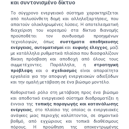
και συντονισμένο δίκτυο
Το σύγχρονο ενεργειακό σύστημα χαρακτηρίζεται
από πολυσύνθετη δομή και αλληλεξαρτήσεις, που
απαιτούν ολοκληρωμένες λύσεις. Η αποτελεσματική
διαχείριση του κορεσμού στα δίκτυα διανομής
προϋποθέτει τον συνδυασμό προηγμένων
τεχνολογιών, όπως
συστήματα αποθήκευσης
ενέργειας, αυτοματισμοί
και
ευφυής έλεγχος
, μαζί
με κατάλληλα ρυθμιστικά πλαίσια που διασφαλίζουν
δίκαιη πρόσβαση και αποδοχή από όλους τους
συμμετέχοντες. Παράλληλα, η
στρατηγική
πρόβλεψη
και ο
σχεδιασμός
είναι απαραίτητα
εργαλεία για την αποφυγή ενεργειακών αδιεξόδων
και την ομαλή μετάβαση σε ένα βιώσιμο μοντέλο.
Καθοριστικό ρόλο στη μετάβαση προς ένα βιώσιμο
και αποδοτικό ενεργειακό σύστημα διαδραματίζει η
έννοια της
τοπικής παραγωγής και κατανάλωσης
ενέργειας
, στο πλαίσιο της οποίας οι ενεργειακές
ανάγκες μιας περιοχής καλύπτονται, σε σημαντικό
βαθμό, από εγχώριους και τοπικά διαθέσιμους
πόρους. Η προώθηση της αποκεντρωμένης