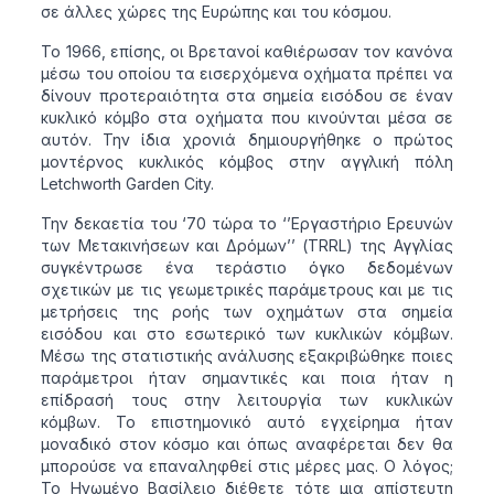
σε άλλες χώρες της Ευρώπης και του κόσμου.
Το 1966, επίσης, οι Βρετανοί καθιέρωσαν τον κανόνα
μέσω του οποίου τα εισερχόμενα οχήματα πρέπει να
δίνουν προτεραιότητα στα σημεία εισόδου σε έναν
κυκλικό κόμβο στα οχήματα που κινούνται μέσα σε
αυτόν. Την ίδια χρονιά δημιουργήθηκε ο πρώτος
μοντέρνος κυκλικός κόμβος στην αγγλική πόλη
Letchworth Garden City.
Την δεκαετία του ‘70 τώρα το ‘’Εργαστήριο Ερευνών
των Μετακινήσεων και Δρόμων’’ (TRRL) της Αγγλίας
συγκέντρωσε ένα τεράστιο όγκο δεδομένων
σχετικών με τις γεωμετρικές παράμετρους και με τις
μετρήσεις της ροής των οχημάτων στα σημεία
εισόδου και στο εσωτερικό των κυκλικών κόμβων.
Μέσω της στατιστικής ανάλυσης εξακριβώθηκε ποιες
παράμετροι ήταν σημαντικές και ποια ήταν η
επίδρασή τους στην λειτουργία των κυκλικών
κόμβων. Το επιστημονικό αυτό εγχείρημα ήταν
μοναδικό στον κόσμο και όπως αναφέρεται δεν θα
μπορούσε να επαναληφθεί στις μέρες μας. Ο λόγος;
Το Ηνωμένο Βασίλειο διέθετε τότε μια απίστευτη