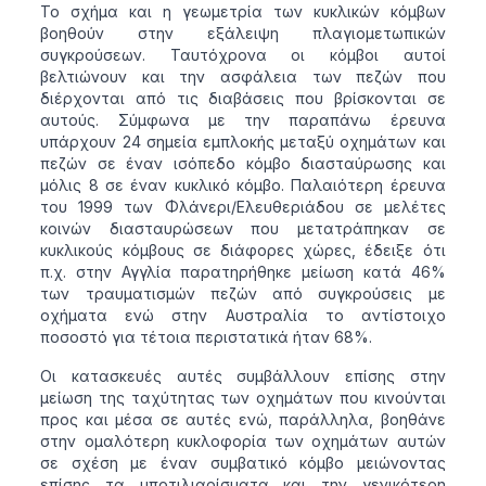
Το σχήμα και η γεωμετρία των κυκλικών κόμβων
βοηθούν στην εξάλειψη πλαγιομετωπικών
συγκρούσεων. Ταυτόχρονα οι κόμβοι αυτοί
βελτιώνουν και την ασφάλεια των πεζών που
διέρχονται από τις διαβάσεις που βρίσκονται σε
αυτούς. Σύμφωνα με την παραπάνω έρευνα
υπάρχουν 24 σημεία εμπλοκής μεταξύ οχημάτων και
πεζών σε έναν ισόπεδο κόμβο διασταύρωσης και
μόλις 8 σε έναν κυκλικό κόμβο. Παλαιότερη έρευνα
του 1999 των Φλάνερι/Ελευθεριάδου σε μελέτες
κοινών διασταυρώσεων που μετατράπηκαν σε
κυκλικούς κόμβους σε διάφορες χώρες, έδειξε ότι
π.χ. στην Αγγλία παρατηρήθηκε μείωση κατά 46%
των τραυματισμών πεζών από συγκρούσεις με
οχήματα ενώ στην Αυστραλία το αντίστοιχο
ποσοστό για τέτοια περιστατικά ήταν 68%.
Οι κατασκευές αυτές συμβάλλουν επίσης στην
μείωση της ταχύτητας των οχημάτων που κινούνται
προς και μέσα σε αυτές ενώ, παράλληλα, βοηθάνε
στην ομαλότερη κυκλοφορία των οχημάτων αυτών
σε σχέση με έναν συμβατικό κόμβο μειώνοντας
επίσης τα μποτιλιαρίσματα και την γενικότερη