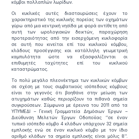
κόμβοι πολλαπλών λωρίδων.
Οι κυκλικές αυτές διασταυρώσεις έχουν το
χαρακτηριστικό της κυκλικής πορείας των οχημάτων
γύρω από μια κεντρική νησίδα με φορά αντίθετη από
αυτή των ωρολογιακών δεικτών, παραχώρηση
προτεραιότητας από την εισερχόμενη κυκλοφορία
σε αυτή που κινείται επί του κυκλικού κόμβου,
κλάδους προσέγγισης και κατάλληλη γεωμετρική
καμπυλότητα ώστε να εξασφαλίζονται οι
επιθυμητές ταχύτητες επί του κυκλικού
καταστρώματος.
Το πολύ μεγάλο πλεονέκτημα των κυκλικών κόμβων
σε σχέση με τους συμβατικούς ισόπεδους κόμβους
είναι το γεγονός ότι βοηθάνε στην μείωση των
ατυχημάτων καθώς περιορίζουν τα πιθανά σημεία
συγκρούσεων. Σύμφωνα με έρευνα του 2011 από τα
ΥΠΥΜΕΔΙ – Γενική Γραμματεία Δημόσιων Έργων –
Διεύθυνση Μελετών Έργων Οδοποϊίας ‘’σε έναν
τυπικό ισόπεδο κόμβο 4 κλάδων υπάρχουν 32 σημεία
εμπλοκής ενώ σε έναν κυκλικό κόμβο με τον ίδιο
αριθμό κλάδων τα σημεία εμπλοκής είναι μόλις 8’’.