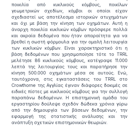
ποικιλία από κυκλικούς κόμβους, ποικίλων
γεωμετρικών σχεδίων, κόμβοι οι οποίοι είχαν
σχεδιαστεί ως αποτέλεσμα ιστορικών ατυχημάτων
και όχι με βάση την κίνηση των οχημάτων. Αυτή η
άναρχη ποικιλία κυκλικών κόμβων πρόσφερε πολλά
και ακραία δεδομένα που ήταν απαραίτητα για να
βρεθεί η σωστή φόρμουλα για την ομαλή λειτουργία
των κυκλικών κόμβων. Είναι χαρακτηριστικό ότι η
βάση δεδομένων που χρησιμοποίησε τότε το TRRL
μελέτησε 86 κυκλικούς κόμβους, κατέγραψε 11.000
λεπτά της λειτουργίας τους και παρατήρησε την
κίνηση 500.000 οχημάτων μέσα σε αυτούς. Ενώ,
ταυτόχρονα, στις εγκαταστάσεις του TRRL στο
Crowthorne της Αγγλίας έγιναν διάφορες δοκιμές σε
ειδικές πίστες με κυκλικούς κόμβους για την συλλογή
παραπάνω δεδομένων. Η επιστημονική ομάδα του
εργαστηρίου δούλεψε σχεδόν δώδεκα χρόνια γύρω
από την δημιουργία των βάσεων δεδομένων, την
εφαρμογή της στατιστικής ανάλυσης και την
ανάπτυξη σχετικών επιστημονικών θεωριών.