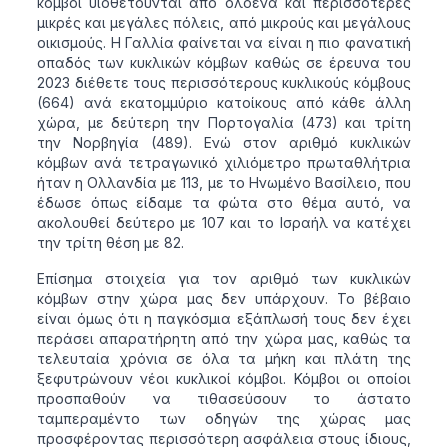
κόμβοι υιοθετούνται από ολοένα και περισσότερες
μικρές και μεγάλες πόλεις, από μικρούς και μεγάλους
οικισμούς. Η Γαλλία φαίνεται να είναι η πιο φανατική
οπαδός των κυκλικών κόμβων καθώς σε έρευνα του
2023 διέθετε τους περισσότερους κυκλικούς κόμβους
(664) ανά εκατομμύριο κατοίκους από κάθε άλλη
χώρα, με δεύτερη την Πορτογαλία (473) και τρίτη
την Νορβηγία (489). Ενώ στον αριθμό κυκλικών
κόμβων ανά τετραγωνικό χιλιόμετρο πρωταθλήτρια
ήταν η Ολλανδία με 113, με το Ηνωμένο Βασίλειο, που
έδωσε όπως είδαμε τα φώτα στο θέμα αυτό, να
ακολουθεί δεύτερο με 107 και το Ισραήλ να κατέχει
την τρίτη θέση με 82.
Επίσημα στοιχεία για τον αριθμό των κυκλικών
κόμβων στην χώρα μας δεν υπάρχουν. Το βέβαιο
είναι όμως ότι η παγκόσμια εξάπλωσή τους δεν έχει
περάσει απαρατήρητη από την χώρα μας, καθώς τα
τελευταία χρόνια σε όλα τα μήκη και πλάτη της
ξεφυτρώνουν νέοι κυκλικοί κόμβοι. Κόμβοι οι οποίοι
προσπαθούν να τιθασεύσουν το άστατο
ταμπεραμέντο των οδηγών της χώρας μας
προσφέροντας περισσότερη ασφάλεια στους ίδιους,