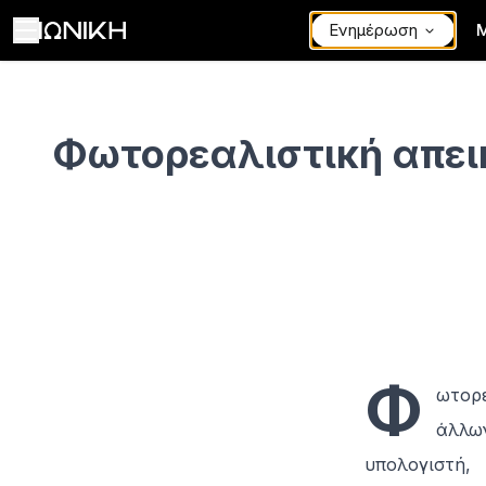
Ενημέρωση
Φωτορεαλιστική απεικόνιση - ΙΩΝΙΚΗ
Φωτορεαλιστική απει
Φ
ωτορ
άλλω
υπολογιστή,