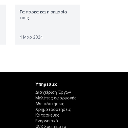
Τα πάρκα και η σημασία
τους
4 Μαρ 2024
Υπηρεσίες
Διαχείριση Έργων
Μελέτες εφαρμογής
Αδειοδοτήσεις
Χρηματοδοτήσεις
Κατασκευές
Ενεργειακά
Φ/β Συστήματα