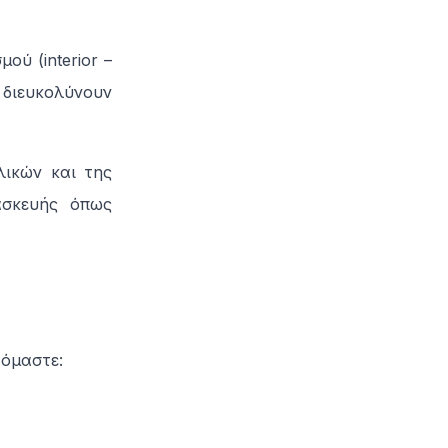
ού (interior –
ς διευκολύνουν
ικών και της
ασκευής όπως
όμαστε: