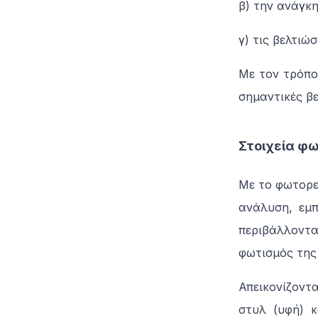
β) την ανάγκη
γ) τις βελτιώ
Με τον τρόπο
σημαντικές βε
Στοιχεία φ
Με το φωτορεα
ανάλυση, εμπ
περιβάλλοντα 
φωτισμός της
Απεικονίζοντα
στυλ (υφή) κ