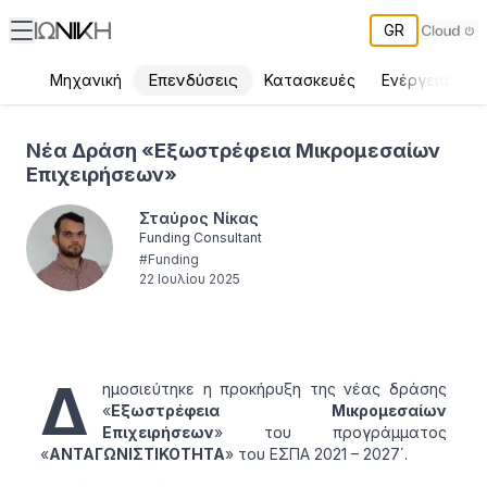
GR
Επενδύσεις
Μηχανική
Κατασκευές
Ενέργεια
Π
Νέα Δράση «Εξωστρέφεια Μικρομεσαίων Επιχειρήσεων»
Νέα Δράση «Εξωστρέφεια Μικρομεσαίων
Επιχειρήσεων»
Σταύρος Νίκας
Funding Consultant
#
Funding
22 Ιουλίου 2025
Δ
ημοσιεύτηκε η προκήρυξη της νέας δράσης
«
Εξωστρέφεια Μικρομεσαίων
Επιχειρήσεων
» του προγράμματος
«
ΑΝΤΑΓΩΝΙΣΤΙΚΟΤΗΤΑ
» του ΕΣΠΑ 2021 – 2027΄.