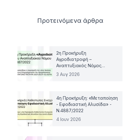
Related articles
Προτεινόμενα
άρθρα
2η Προκήρυξη
Αγροδιατροφή –
Αναπτυξιακός Νόμος
4887/2022
3 Αυγ 2026
4η Προκήρυξη: «Μεταποίηση
- Εφοδιαστική Αλυσίδα» -
Ν.4887/2022
4 Ιουν 2026