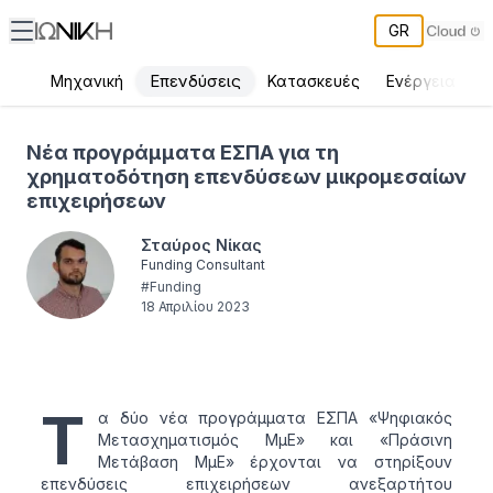
GR
Επενδύσεις
Μηχανική
Κατασκευές
Ενέργεια
Π
Νέα προγράμματα ΕΣΠΑ για τη χρηματοδότηση επενδύσεων μικ
Νέα προγράμματα ΕΣΠΑ για τη
χρηματοδότηση επενδύσεων μικρομεσαίων
επιχειρήσεων
Σταύρος Νίκας
Funding Consultant
#
Funding
18 Απριλίου 2023
Τ
α δύο νέα προγράμματα ΕΣΠΑ «Ψηφιακός
Μετασχηματισμός ΜμΕ» και «Πράσινη
Μετάβαση ΜμΕ» έρχονται να στηρίξουν
επενδύσεις επιχειρήσεων ανεξαρτήτου