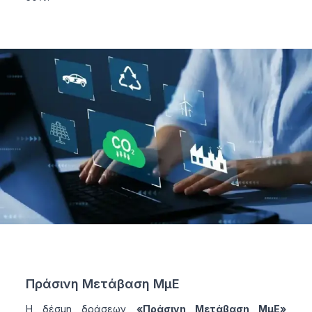
Πράσινη Μετάβαση ΜμΕ
Η δέσμη δράσεων
«Πράσινη Μετάβαση ΜμΕ»