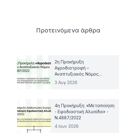
Related articles
Προτεινόμενα
άρθρα
2η Προκήρυξη
Αγροδιατροφή –
Αναπτυξιακός Νόμος
4887/2022
3 Αυγ 2026
4η Προκήρυξη: «Μεταποίηση
- Εφοδιαστική Αλυσίδα» -
Ν.4887/2022
4 Ιουν 2026