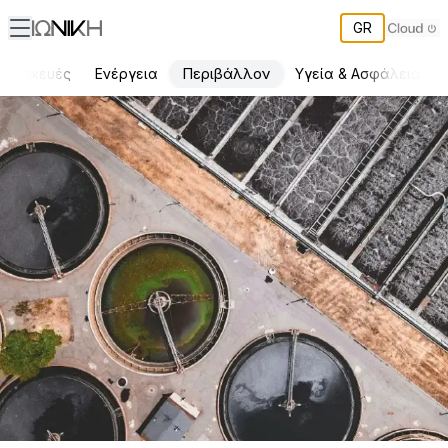
GR
Περιβάλλον
ατασκευές
Ενέργεια
Υγεία & Ασφάλεια
Σύγχρονες τεχνολογίες κατασκευής βιολογικών καθαρισμών