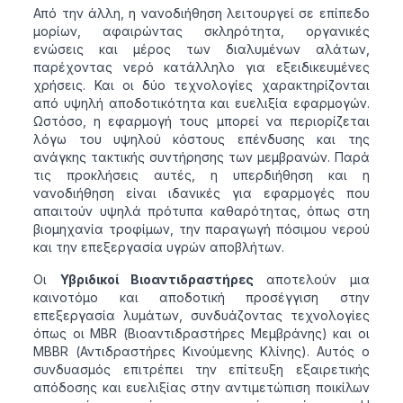
Από την άλλη, η νανοδιήθηση λειτουργεί σε επίπεδο
μορίων, αφαιρώντας σκληρότητα, οργανικές
ενώσεις και μέρος των διαλυμένων αλάτων,
παρέχοντας νερό κατάλληλο για εξειδικευμένες
χρήσεις. Και οι δύο τεχνολογίες χαρακτηρίζονται
από υψηλή αποδοτικότητα και ευελιξία εφαρμογών.
Ωστόσο, η εφαρμογή τους μπορεί να περιορίζεται
λόγω του υψηλού κόστους επένδυσης και της
ανάγκης τακτικής συντήρησης των μεμβρανών. Παρά
τις προκλήσεις αυτές, η υπερδιήθηση και η
νανοδιήθηση είναι ιδανικές για εφαρμογές που
απαιτούν υψηλά πρότυπα καθαρότητας, όπως στη
βιομηχανία τροφίμων, την παραγωγή πόσιμου νερού
και την επεξεργασία υγρών αποβλήτων.
Οι
Υβριδικοί Βιοαντιδραστήρες
αποτελούν μια
καινοτόμο και αποδοτική προσέγγιση στην
επεξεργασία λυμάτων, συνδυάζοντας τεχνολογίες
όπως οι MBR (Βιοαντιδραστήρες Μεμβράνης) και οι
MBBR (Αντιδραστήρες Κινούμενης Κλίνης). Αυτός ο
συνδυασμός επιτρέπει την επίτευξη εξαιρετικής
απόδοσης και ευελιξίας στην αντιμετώπιση ποικίλων