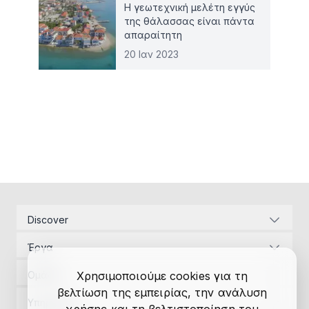
Η γεωτεχνική μελέτη εγγύς
της θάλασσας είναι πάντα
απαραίτητη
20 Ιαν 2023
Discover
Εταιρική ταυτότητα
Έργα
Ενεργειακές υποδομές
Διαχείριση Έργων
Αναπτυξιακός Νόμος
Ομάδα
Χρησιμοποιούμε cookies για τη
Μελέτες εφαρμογής
Επικοινωνία
βελτίωση της εμπειρίας, την ανάλυση
Διαχείριση Έργων
Αδειοδοτήσεις
Υπηρεσίες