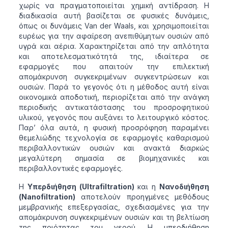
χωρίς να πραγματοποιείται χημική αντίδραση. Η
διαδικασία αυτή βασίζεται σε φυσικές δυνάμεις,
όπως οι δυνάμεις Van der Waals, και χρησιμοποιείται
ευρέως για την αφαίρεση ανεπιθύμητων ουσιών από
υγρά και αέρια. Χαρακτηρίζεται από την απλότητα
και αποτελεσματικότητά της, ιδιαίτερα σε
εφαρμογές που απαιτούν την επιλεκτική
απομάκρυνση συγκεκριμένων συγκεντρώσεων και
ουσιών. Παρά το γεγονός ότι η μέθοδος αυτή είναι
οικονομικά αποδοτική, περιορίζεται από την ανάγκη
περιοδικής αντικατάστασης του προσροφητικού
υλικού, γεγονός που αυξάνει το λειτουργικό κόστος.
Παρ’ όλα αυτά, η φυσική προσρόφηση παραμένει
θεμελιώδης τεχνολογία σε εφαρμογές καθαρισμού
περιβαλλοντικών ουσιών και ανακτά διαρκώς
μεγαλύτερη σημασία σε βιομηχανικές και
περιβαλλοντικές εφαρμογές.
Η
Υπερδιήθηση (Ultrafiltration)
και η
Νανοδιήθηση
(Nanofiltration)
αποτελούν προηγμένες μεθόδους
μεμβρανικής επεξεργασίας, σχεδιασμένες για την
απομάκρυνση συγκεκριμένων ουσιών και τη βελτίωση
της ποιότητας του νερού. Η υπερδιήθηση