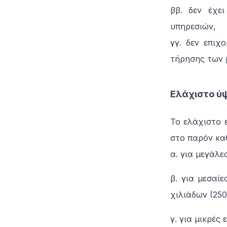
ββ. δεν έχε
υπηρεσιών,
γγ. δεν επιχ
τήρησης των 
Ελάχιστο ύ
Το ελάχιστο 
στο παρόν καθ
α. για μεγάλε
β. για μεσαί
χιλιάδων (250
γ. για μικρές