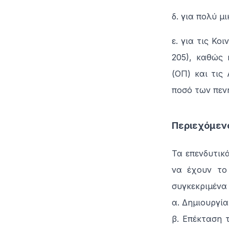
δ. για πολύ μ
ε. για τις Κοι
205), καθώς 
(ΟΠ) και τις 
ποσό των πεν
Περιεχόμενο
Τα επενδυτικ
να έχουν το 
συγκεκριμένα
α. Δημιουργία
β. Επέκταση 