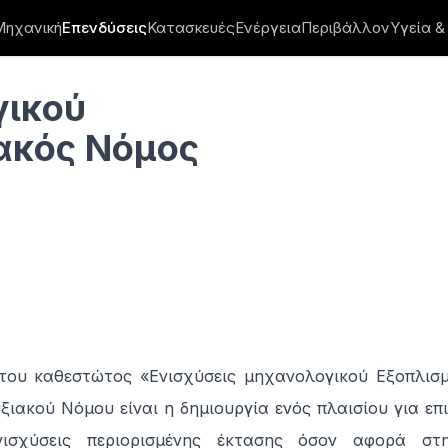
Μηχανική
Επενδύσεις
Κατασκευές
Ενέργεια
Περιβάλλον
Υγεία &
9/2016
γικού
ακός Νόμος
του καθεστώτος «Ενισχύσεις μηχανολογικού Εξοπλισ
ξιακού Νόμου είναι η δημιουργία ενός πλαισίου για επ
νισχύσεις περιορισμένης έκτασης όσον αφορά στ