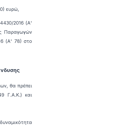
00) ευρώ,
 4430/2016 (Α'
δες Παραγωγών
6 (Α' 78) στο
ένδυσης
ων, θα πρέπει
 Γ.Α.Κ.) και
 δυναμικότητα