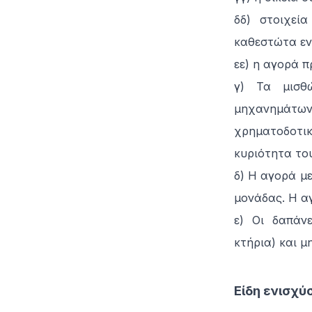
δδ) στοιχεί
καθεστώτα ενι
εε) η αγορά 
γ) Τα μισθ
μηχανημάτων 
χρηματοδοτι
κυριότητα το
δ) Η αγορά μ
μονάδας. Η αγ
ε) Οι δαπάν
κτήρια) και 
Είδη ενισχ