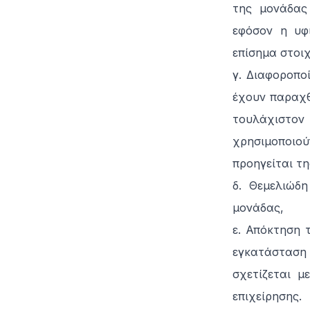
της μονάδας
εφόσον η υφ
επίσημα στοι
γ. Διαφοροπο
έχουν παραχθε
τουλάχιστον
χρησιμοποιο
προηγείται τ
δ. Θεμελιώδ
μονάδας,
ε. Απόκτηση 
εγκατάσταση 
σχετίζεται μ
επιχείρησης.