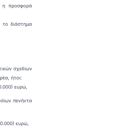
ς η προσφορά
α το διάστημα
τικών σχεδίων
έα, ήτοι:
0.000) ευρώ,
οσίων πενήντα
50.000) ευρώ,