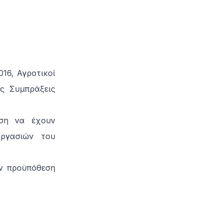
016, Αγροτικοί
ές Συμπράξεις
ωση να έχουν
εργασιών του
ην προϋπόθεση