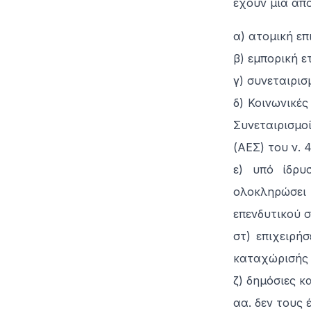
έχουν μία απ
α) ατομική επ
β) εμπορική ε
γ) συνεταιρισ
δ) Κοινωνικές
Συνεταιρισμο
(ΑΕΣ) του ν. 
ε) υπό ίδρυ
ολοκληρώσει
επενδυτικού σ
στ) επιχειρή
καταχώρισής
ζ) δημόσιες κ
αα. δεν τους 