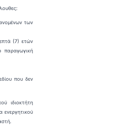
όλουθες:
ανομένων των
πτά (7) ετών
ό παραγωγική
εδίου που δεν
ού ιδιοκτήτη
ία ενεργητικού
αστή.