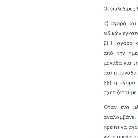
Οι επιλέξιμες
α) αγορά και
ειδικών εγκα
β) Η αγορά κ
από την ημε
μονάδα για τ
αα) η μονάδα 
ββ) η αγορά 
σχετίζεται με
Όταν ένα μέ
αναλαμβάνει μ
πρέπει να αγο
γγ) η οικεία 