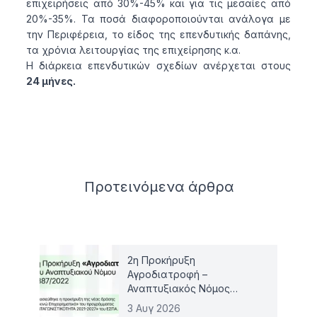
επιχειρήσεις από 30%-45% και για τις μεσαίες από
20%-35%. Τα ποσά διαφοροποιούνται ανάλογα με
την Περιφέρεια, το είδος της επενδυτικής δαπάνης,
τα χρόνια λειτουργίας της επιχείρησης κ.α.
Η διάρκεια επενδυτικών σχεδίων ανέρχεται στους
24 μήνες.
Related articles
Προτεινόμενα
άρθρα
2η Προκήρυξη
Αγροδιατροφή –
Αναπτυξιακός Νόμος
4887/2022
3 Αυγ 2026