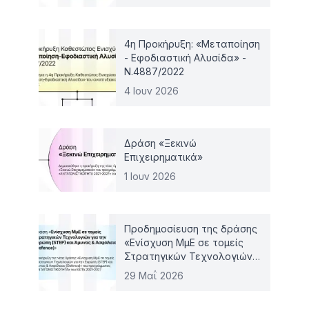
4η Προκήρυξη: «Μεταποίηση
- Εφοδιαστική Αλυσίδα» -
Ν.4887/2022
4 Ιουν 2026
Δράση «Ξεκινώ
Επιχειρηματικά»
1 Ιουν 2026
Προδημοσίευση της δράσης
«Ενίσχυση ΜμΕ σε τομείς
Στρατηγικών Τεχνολογιών
για την Ευρώπη (STEP) και
29 Μαΐ 2026
Άμυνας & Ασφάλειας
(Defence)»