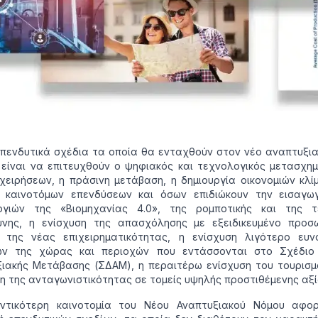
πενδυτικά σχέδια τα οποία θα ενταχθούν στον νέο αναπτυξι
είναι να επιτευχθούν ο ψηφιακός και τεχνολογικός μετασχη
χειρήσεων, η πράσινη μετάβαση, η δημιουργία οικονομιών κλί
η καινοτόμων επενδύσεων και όσων επιδιώκουν την εισαγω
ογιών της «Βιομηχανίας 4.0», της ρομποτικής και της τ
ύνης, η ενίσχυση της απασχόλησης με εξειδικευμένο προσω
η της νέας επιχειρηματικότητας, η ενίσχυση λιγότερο ευν
ών της χώρας και περιοχών που εντάσσονται στο Σχέδιο 
ιακής Μετάβασης (ΣΔΑΜ), η περαιτέρω ενίσχυση του τουρισμ
η της ανταγωνιστικότητας σε τομείς υψηλής προστιθέμενης αξί
ντικότερη καινοτομία του Νέου Αναπτυξιακού Νόμου αφο