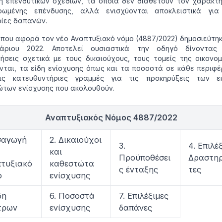
 επενδυτικών σχεδίων, τα οποία δεν διαθέτουν τον χαρακτή
ρωμένης επένδυσης, αλλά ενισχύονται αποκλειστικά για 
ίες δαπανών.
που αφορά τον νέο Αναπτυξιακό νόμο (4887/2022) δημοσιεύτηκ
άριου 2022. Αποτελεί ουσιαστικά την οδηγό δίνοντας 
νήσεις σχετικά με τους δικαιούχους, τους τομείς της οικονο
νται, τα είδη ενίσχυσης όπως και τα ποσοστά σε κάθε περιφέ
τις κατευθυντήριες γραμμές για τις προκηρύξεις των ε
των ενίσχυσης που ακολουθούν.
Αναπτυξιακός Νόμος 4887/2022
ισαγωγή
2. Δικαιούχοι
3.
4. Επιλέ
και
Προϋποθέσει
Δραστηρ
τυξιακό
καθεστώτα
ς ένταξης
τες
ο
ενίσχυσης
δη
6. Ποσοστά
7. Επιλέξιμες
τρων
ενίσχυσης
δαπάνες