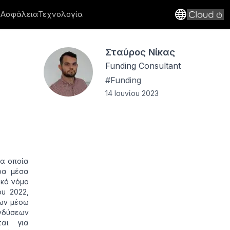
 Ασφάλεια
Τεχνολογία
Σταύρος Νίκας
Funding Consultant
#
Funding
14 Ιουνίου 2023
τα οποία
ρα μέσα
ακό νόμο
υ 2022,
εων μέσω
ενδύσεων
ται για