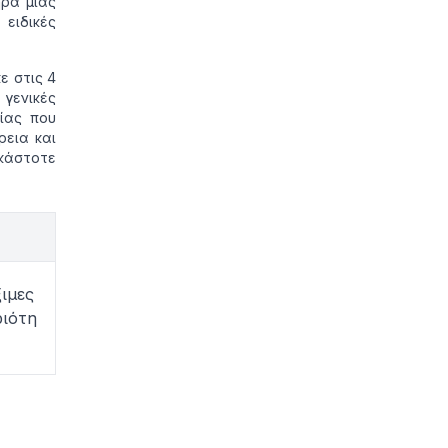
ρα μιας
ειδικές
ε στις 4
γενικές
μίας που
ρεια και
κάστοτε
ξιμες
ιότη