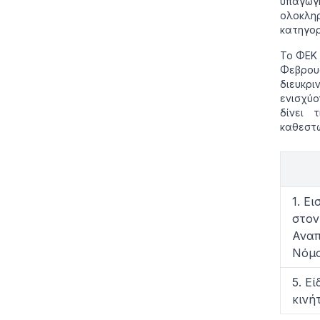
υπαγωγή
ολοκλη
κατηγορ
Το ΦΕΚ 
Φεβρου
διευκρι
ενισχύο
δίνει 
καθεστώ
1. Ε
στον
Αναπ
Νόμ
5. Εί
κινή