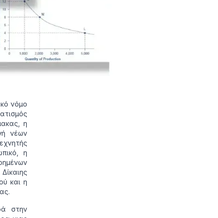
ακό νόμο
ματισμός
μακας, η
γή νέων
εχνητής
πικό, η
οημένων
Δίκαιης
ού και η
ας.
ρά στην