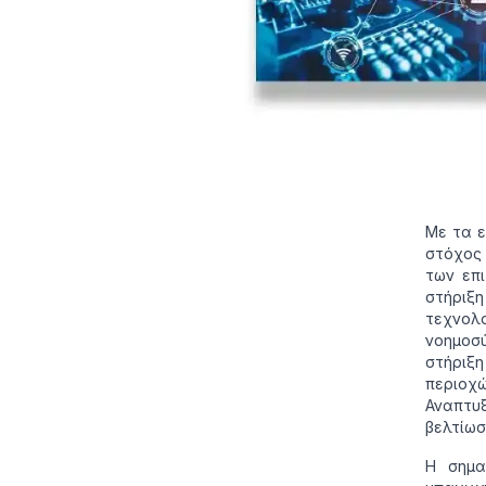
Με τα ε
στόχος 
των επι
στήριξ
τεχνολ
νοημοσ
στήριξ
περιοχ
Αναπτυξ
βελτίωσ
Η σημα