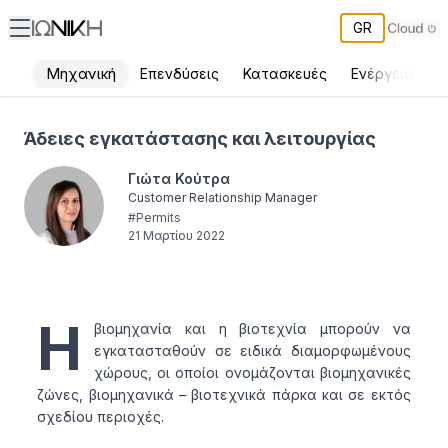
GR
Μηχανική
Επενδύσεις
Κατασκευές
Ενέργεια
Π
Άδειες εγκατάστασης και λειτουργίας
Άδειες εγκατάστασης και λειτουργίας
Γιώτα Κούτρα
Customer Relationship Manager
#
Permits
21 Μαρτίου 2022
Η
βιομηχανία και η βιοτεχνία μπορούν να
εγκατασταθούν σε ειδικά διαμορφωμένους
χώρους, οι οποίοι ονομάζονται βιομηχανικές
ζώνες, βιομηχανικά – βιοτεχνικά πάρκα και σε εκτός
σχεδίου περιοχές.