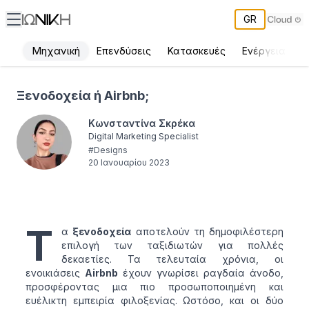
GR
Μηχανική
Επενδύσεις
Κατασκευές
Ενέργεια
Π
Ξενοδοχεία ή Airbnb;
Ξενοδοχεία ή Airbnb;
Κωνσταντίνα Σκρέκα
Digital Marketing Specialist
#
Designs
20 Ιανουαρίου 2023
Τ
α
ξενοδοχεία
αποτελούν τη δημοφιλέστερη
επιλογή των ταξιδιωτών για πολλές
δεκαετίες. Τα τελευταία χρόνια, οι
ενοικιάσεις
Airbnb
έχουν γνωρίσει ραγδαία άνοδο,
προσφέροντας μια πιο προσωποποιημένη και
ευέλικτη εμπειρία φιλοξενίας. Ωστόσο, και οι δύο