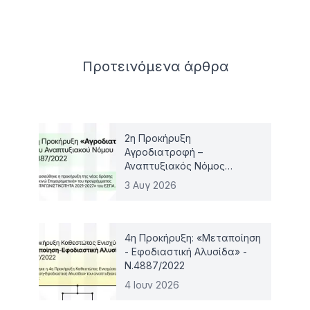
Related articles
Προτεινόμενα
άρθρα
2η Προκήρυξη
Αγροδιατροφή –
Αναπτυξιακός Νόμος
4887/2022
3 Αυγ 2026
4η Προκήρυξη: «Μεταποίηση
- Εφοδιαστική Αλυσίδα» -
Ν.4887/2022
4 Ιουν 2026