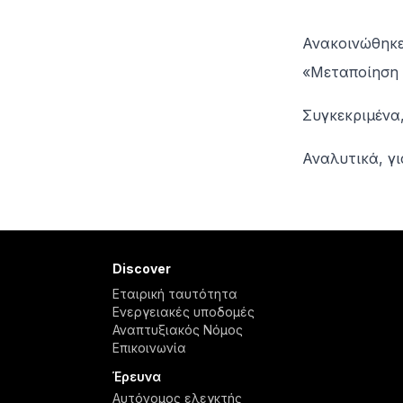
Ανακοινώθηκε
«Μεταποίηση 
Συγκεκριμένα
Αναλυτικά, γ
Related articles
Discover
Εταιρική ταυτότητα
Ενεργειακές υποδομές
Αναπτυξιακός Νόμος
Επικοινωνία
Έρευνα
Αυτόνομος ελεγκτής