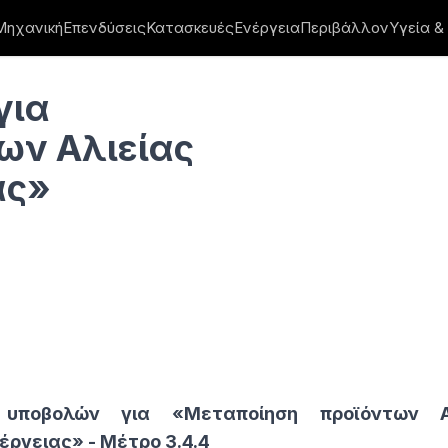
Μηχανική
Επενδύσεις
Κατασκευές
Ενέργεια
Περιβάλλον
Υγεία &
δατοκαλλιέργειας»
για
ων Αλιείας
ας»
υποβολών για «Μεταποίηση προϊόντων Α
ργειας» - Μέτρο 3.4.4