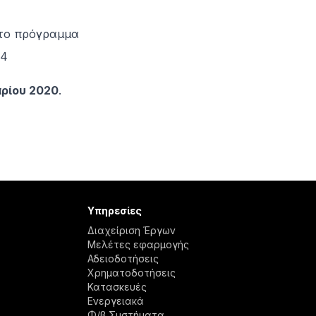
 το πρόγραμμα
.4
αρίου 2020
.
Υπηρεσίες
Διαχείριση Έργων
Μελέτες εφαρμογής
Αδειοδοτήσεις
Χρηματοδοτήσεις
Κατασκευές
Ενεργειακά
Φ/β Συστήματα