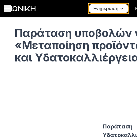
Ενημέρωση
Παράταση υποβολών για «Μεταποίηση προϊόντων Αλιείας και Υ
Παράταση υποβολών 
«Μεταποίηση προϊόντ
και Υδατοκαλλιέργει
Παράταση 
Υδατοκαλλιέ