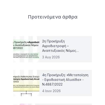
Related articles
Προτεινόμενα
άρθρα
2η Προκήρυξη
Αγροδιατροφή –
Αναπτυξιακός Νόμος
4887/2022
3 Αυγ 2026
4η Προκήρυξη: «Μεταποίηση
- Εφοδιαστική Αλυσίδα» -
Ν.4887/2022
4 Ιουν 2026