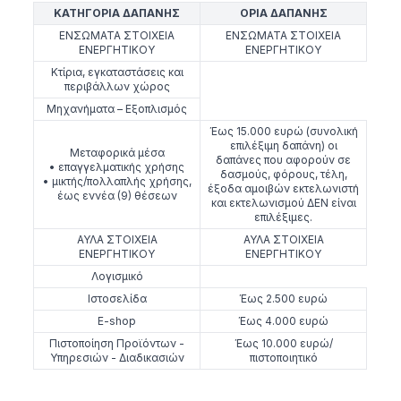
ΚΑΤΗΓΟΡΙΑ ΔΑΠΑΝΗΣ
ΟΡΙΑ ΔΑΠΑΝΗΣ
ΕΝΣΩΜΑΤΑ ΣΤΟΙΧΕΙΑ
ΕΝΣΩΜΑΤΑ ΣΤΟΙΧΕΙΑ
ΕΝΕΡΓΗΤΙΚΟΥ
ΕΝΕΡΓΗΤΙΚΟΥ
Κτίρια, εγκαταστάσεις και
περιβάλλων χώρος
Μηχανήματα – Εξοπλισμός
Έως 15.000 ευρώ (συνολική
επιλέξιμη δαπάνη) οι
Μεταφορικά μέσα
δαπάνες που αφορούν σε
• επαγγελματικής χρήσης
δασμούς, φόρους, τέλη,
• μικτής/πολλαπλής χρήσης,
έξοδα αμοιβών εκτελωνιστή
έως εννέα (9) θέσεων
και εκτελωνισμού ΔΕΝ είναι
επιλέξιμες.
ΑΥΛΑ ΣΤΟΙΧΕΙΑ
ΑΥΛΑ ΣΤΟΙΧΕΙΑ
ΕΝΕΡΓΗΤΙΚΟΥ
ΕΝΕΡΓΗΤΙΚΟΥ
Λογισμικό
Ιστοσελίδα
Έως 2.500 ευρώ
E-shop
Έως 4.000 ευρώ
Πιστοποίηση Προϊόντων -
Έως 10.000 ευρώ/
Υπηρεσιών - Διαδικασιών
πιστοποιητικό