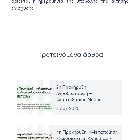
ορίζεται η ημερομηνία της υποβολής της αίτησης
ενίσχυσης.
Related articles
Προτεινόμενα
άρθρα
2η Προκήρυξη
Αγροδιατροφή –
Αναπτυξιακός Νόμος
4887/2022
3 Αυγ 2026
4η Προκήρυξη: «Μεταποίηση
- Εφοδιαστική Αλυσίδα» -