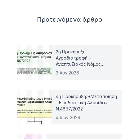
Related articles
Προτεινόμενα
άρθρα
2η Προκήρυξη
Αγροδιατροφή –
Αναπτυξιακός Νόμος
4887/2022
3 Αυγ 2026
4η Προκήρυξη: «Μεταποίηση
- Εφοδιαστική Αλυσίδα» -
Ν.4887/2022
4 Ιουν 2026