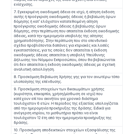
ενίσχυσης.
7. Εγκεκριμένη οικοδομική άδεια σε ισχύ, ή αίτηση έκδοση
αυτής ή προέγκριση οικοδομικής άδειας ή βεβαίωση όρων
δόμησης ή κατ’ ελάχιστον κατατεθειμένη αίτηση
προέγκρισης οικοδομικής άδειας ή βεβαίωσης όρων
δόμησης, στην περίπτωση που απαιτείται έκδοση οικοδομικής
άδειας, κατά την ημερομηνία υποβολής της αίτησης
χρηματοδότησης. Στην περίπτωση που στο επενδυτικό
σχέδιο προβλέπονται δαπάνες για κτιριακές και λοιπές
εγκαταστάσεις, για τις οποίες δεν απαιτείται η έκδοση
οικοδομικής άδειας απαιτείται η υποβολή Υπεύθυνης
Δήλωσης του Νόμιμου Εκπροσώπου, όπου θα βεβαιώνεται
ότι δεν απαιτείται η έκδοση οικοδομικής άδειας με σχετική
αναλυτική αιτιολόγηση.
8. Προσκόμιση Βεβαίωση Χρήσης γης για τον ανωτέρω τόπο
υλοποίησης της επένδυσης.
9. Προσκόμιση στοιχείων των δικαιωμάτων χρήσης
(κυριότητα, επικαρπία, χρήση/μίσθωση σε ισχύ) που
κατέχουν επί του ακινήτου για χρονικό διάστημα
τουλάχιστον 6 ετών. Η περίοδος της εξαετίας υπολογίζεται
από την ημερομηνία προκήρυξης της δράσης. Ειδικά για
ανέγερση κτιρίου, το μισθωτήριο πρέπει να είναι
τουλάχιστον 12 έτη από την ημερομηνία προκήρυξης της
δράσης.
10. Προσκόμιση αποδεικτικών στοιχείων εξασφάλισης της