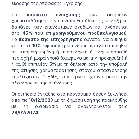
έκδοσης της Απόφασης Έγκρισης.
Το
ποσοστό ενίσχυσης
των αιτήσεων
χρηματοδότησης είναι ενιαίο για όλες τις επιλέξιμες
δαπάνες των επενδυτικών σχεδίων και ανέρχεται
στο
45%
του
επιχορηγούμενου προϋπολογισμού
.
Το
ποσοστό της επιχορήγησης
δύναται να αυξηθεί
κατά: α)
10%
εφόσον η επένδυση πραγματοποιηθεί
σε απομακρυσμένη ή πυρόπληκτη ή πλημμυροπαθή
περιοχή ή μικρά νησιά (σύμφωνα με την προκήρυξη) ή
/ και β) επιπλέον
5%
με τη δήλωση κατά την υποβολή
της αίτησης χρηματοδότησης στόχου απασχόλησης
τουλάχιστον
1 ΕΜΕ
, τον πρώτο χρόνο μετά την
ολοκλήρωση της επένδυσης.
Οι αιτήσεις ένταξης στο πρόγραμμα έχουν ξεκινήσει
από τις
18/12/2023
με τη δημοσίευση της προκήρυξης
με τη διαδικασία να ολοκληρώνεται στις
29/02/2024
.