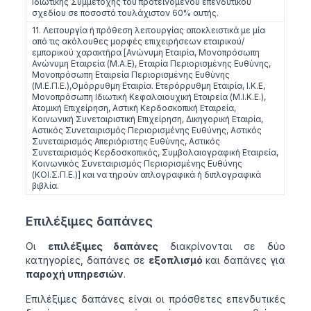
Ιδιωτικής Συμμετοχής του προτεινόμενου επενδυτικού
σχεδίου σε ποσοστό τουλάχιστον 60% αυτής.
11. Λειτουργία ή πρόθεση λειτουργίας αποκλειστικά με μία
από τις ακόλουθες μορφές επιχειρήσεων εταιρικού/
εμπορικού χαρακτήρα [Ανώνυμη Εταιρία, Μονοπρόσωπη
Ανώνυμη Εταιρεία (Μ.Α.Ε), Εταιρία Περιορισμένης Ευθύνης,
Μονοπρόσωπη Εταιρεία Περιορισμένης Ευθύνης
(Μ.Ε.Π.Ε.),Ομόρρυθμη Εταιρία. Ετερόρρυθμη Εταιρία, Ι.Κ.Ε,
Μονοπρόσωπη Ιδιωτική Κεφαλαιουχική Εταιρεία (Μ.Ι.Κ.Ε.),
Ατομική Επιχείρηση, Αστική Κερδοσκοπική Εταιρεία,
Κοινωνική Συνεταιριστική Επιχείρηση, Δικηγορική Εταιρία,
Αστικός Συνεταιρισμός Περιορισμένης Ευθύνης, Αστικός
Συνεταιρισμός Απεριόριστης Ευθύνης, Αστικός
Συνεταιρισμός Κερδοσκοπικός, Συμβολαιογραφική Εταιρεία,
Κοινωνικός Συνεταιρισμός Περιορισμένης Ευθύνης
(ΚΟΙ.Σ.Π.Ε.)] και να τηρούν απλογραφικά ή διπλογραφικά
βιβλία.
Επιλέξιμες δαπάνες
Οι
επιλέξιμες δαπάνες
διακρίνονται σε δύο
κατηγορίες, δαπάνες σε
εξοπλισμό
και δαπάνες για
παροχή υπηρεσιών
.
Επιλέξιμες δαπάνες είναι οι πρόσθετες επενδυτικές