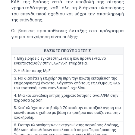
ΚΑΔ της δράσης κατά την υποβολή της αίτησης
χρηματοδότησης, καθ’ όλη τη διάρκεια υλοποίησης
του επενδυτικού σχεδίου και μέχρι την αποπληρωμή
της επένδυσης.
Οι βασικές προϋποθέσεις ένταξης στο πρόγραμμα
για μια επιχείρηση είναι οι έξης:
ΒΑΣΙΚΕΣ ΠΡΟΫΠΟΘΕΣΕΙΣ
1. Επιχειρήσεις εγκατεστημένες ή που προτίθενται να
εγκατασταθούν στην Ελληνική επικράτεια.
2. Η ιδιότητα της ΜμΕ.
3. Να διαθέτει η επιχείρηση (πριν την πρώτη εκταμίευση της
επιχορήγησης) έναν τουλάχιστον από τους επιλέξιμους ΚΑΔ
του προτεινόμενου επενδυτικού σχεδίου.
4. Μία και μοναδική αίτηση χρηματοδότησης ανά ΑΦΜ στην
παρούσα δράση.
5. Κατ’ ελάχιστον το βαθμό 70 κατά την αυτοαξιολόγηση του
επενδυτικού σχεδίου με βάση τα κριτήρια που ορίζονται στην
προκήρυξη.
6. Για την υλοποίηση των ενεργειών της παρούσας δράσης,
δήλωση τόπου/τόπων αποκλειστικά σε μία Περιφέρεια της
Χώρας και σε περιοχές της όπου ισχύει η ίδια ένταση