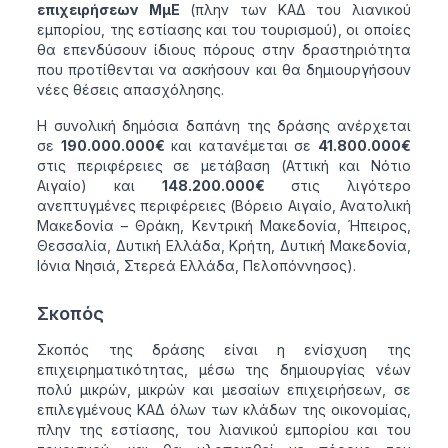
επιχειρήσεων ΜμΕ
(πλην των ΚΑΔ του λιανικού
εμπορίου, της εστίασης και του τουρισμού), οι οποίες
θα επενδύσουν ίδιους πόρους στην δραστηριότητα
που προτίθενται να ασκήσουν και θα δημιουργήσουν
νέες θέσεις απασχόλησης.
Η συνολική δημόσια δαπάνη της δράσης ανέρχεται
σε
190.000.000€
και κατανέμεται σε
41.800.000€
στις περιφέρειες σε μετάβαση (Αττική και Νότιο
Αιγαίο) και
148.200.000€
στις λιγότερο
ανεπτυγμένες περιφέρειες (Βόρειο Αιγαίο, Ανατολική
Μακεδονία – Θράκη, Κεντρική Μακεδονία, Ήπειρος,
Θεσσαλία, Δυτική Ελλάδα, Κρήτη, Δυτική Μακεδονία,
Ιόνια Νησιά, Στερεά Ελλάδα, Πελοπόννησος).
Σκοπός
Σκοπός της δράσης είναι η ενίσχυση της
επιχειρηματικότητας, μέσω της δημιουργίας νέων
πολύ μικρών, μικρών και μεσαίων επιχειρήσεων, σε
επιλεγμένους ΚΑΔ όλων των κλάδων της οικονομίας,
πλην της εστίασης, του λιανικού εμπορίου και του