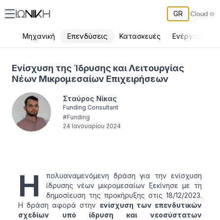
GR
Επενδύσεις
Μηχανική
Κατασκευές
Ενέργεια
Π
Ενίσχυση της Ίδρυσης και Λειτουργίας Νέων Μικρομεσαίων Επιχ
Ενίσχυση της Ίδρυσης και Λειτουργίας
Νέων Μικρομεσαίων Επιχειρήσεων
Σταύρος Νίκας
Funding Consultant
#
Funding
24 Ιανουαρίου 2024
Η
πολυαναμενόμενη δράση για την ενίσχυση
ίδρυσης νέων μικρομεσαίων ξεκίνησε με τη
δημοσίευση της προκήρυξης στις 18/12/2023.
Η δράση αφορά στην
ενίσχυση των επενδυτικών
σχεδίων υπό ίδρυση και νεοσύστατων