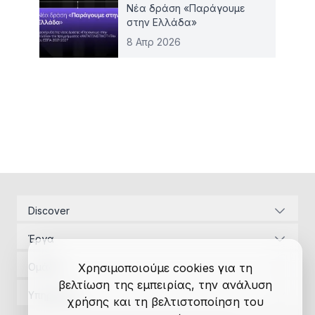
Νέα δράση «Παράγουμε
στην Ελλάδα»
8 Απρ 2026
Discover
Εταιρική ταυτότητα
Έργα
Ενεργειακές υποδομές
Διαχείριση Έργων
Αναπτυξιακός Νόμος
Ομάδα
Χρησιμοποιούμε cookies για τη
Μελέτες εφαρμογής
Επικοινωνία
βελτίωση της εμπειρίας, την ανάλυση
Διαχείριση Έργων
Αδειοδοτήσεις
Υπηρεσίες
χρήσης και τη βελτιστοποίηση του
Έρευνα
Μελέτες εφαρμογής
Χρηματοδοτήσεις
Διαχείριση Έργων