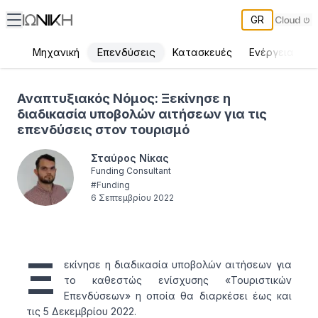
GR
Επενδύσεις
Μηχανική
Κατασκευές
Ενέργεια
Π
Αναπτυξιακός Νόμος: Ξεκίνησε η διαδικασία υποβολών αιτήσεων 
Αναπτυξιακός Νόμος: Ξεκίνησε η
διαδικασία υποβολών αιτήσεων για τις
επενδύσεις στον τουρισμό
Σταύρος Νίκας
Funding Consultant
#
Funding
6 Σεπτεμβρίου 2022
Ξ
εκίνησε η διαδικασία υποβολών αιτήσεων για
το καθεστώς ενίσχυσης «Τουριστικών
Επενδύσεων» η οποία θα διαρκέσει έως και
τις 5 Δεκεμβρίου 2022.