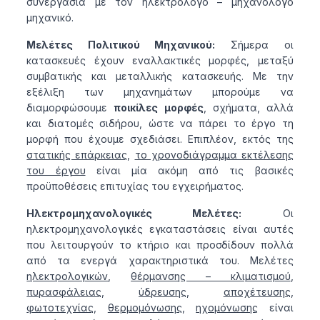
συνεργασία με τον ηλεκτρολόγο – μηχανολόγο
μηχανικό.
Μελέτες Πολιτικού Μηχανικού:
Σήμερα οι
κατασκευές έχουν εναλλακτικές μορφές, μεταξύ
συμβατικής και μεταλλικής κατασκευής. Με την
εξέλιξη των μηχανημάτων μπορούμε να
διαμορφώσουμε
ποικίλες μορφές
, σχήματα, αλλά
και διατομές σιδήρου, ώστε να πάρει το έργο τη
μορφή που έχουμε σχεδιάσει. Επιπλέον, εκτός της
στατικής επάρκειας
,
το χρονοδιάγραμμα εκτέλεσης
του έργου
είναι μία ακόμη από τις βασικές
προϋποθέσεις επιτυχίας του εγχειρήματος.
Ηλεκτρομηχανολογικές Μελέτες:
Οι
ηλεκτρομηχανολογικές εγκαταστάσεις είναι αυτές
που λειτουργούν το κτήριο και προσδίδουν πολλά
από τα ενεργά χαρακτηριστικά του. Μελέτες
ηλεκτρολογικών
,
θέρμανσης – κλιματισμού
,
πυρασφάλειας
,
ύδρευσης
,
αποχέτευσης
,
φωτοτεχνίας
,
θερμομόνωσης
,
ηχομόνωσης
είναι