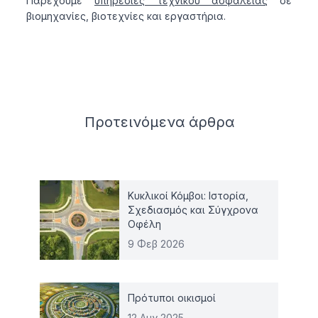
Παρέχουμε
υπηρεσίες τεχνικού ασφαλείας
σε
βιομηχανίες, βιοτεχνίες και εργαστήρια.
Related articles
Προτεινόμενα
άρθρα
Κυκλικοί Κόμβοι: Ιστορία,
Σχεδιασμός και Σύγχρονα
Οφέλη
9 Φεβ 2026
Πρότυποι οικισμοί
12 Αυγ 2025