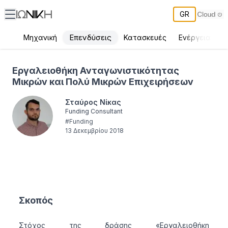
GR
Επενδύσεις
Μηχανική
Κατασκευές
Ενέργεια
Π
Εργαλειοθήκη Ανταγωνιστικότητας Μικρών και Πολύ Μικρών Επ
Εργαλειοθήκη Ανταγωνιστικότητας
Μικρών και Πολύ Μικρών Επιχειρήσεων
Σταύρος Νίκας
Funding Consultant
#
Funding
13 Δεκεμβρίου 2018
Σκοπός
Στόχος της δράσης «Εργαλειοθήκη