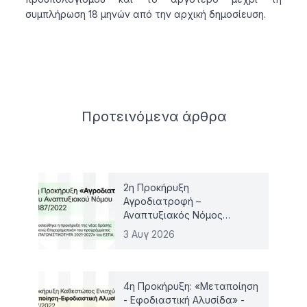
συμπλήρωση 18 μηνών από την αρχική δημοσίευση.
Related articles
Προτεινόμενα
άρθρα
2η Προκήρυξη
Αγροδιατροφή –
Αναπτυξιακός Νόμος
4887/2022
3 Αυγ 2026
4η Προκήρυξη: «Μεταποίηση
- Εφοδιαστική Αλυσίδα» -