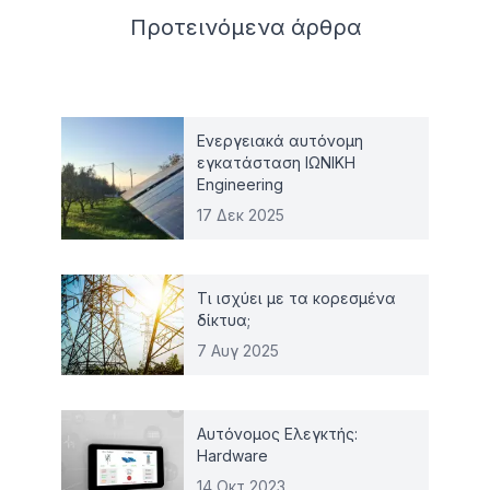
Related articles
Προτεινόμενα
άρθρα
Ενεργειακά αυτόνομη
εγκατάσταση ΙΩΝΙΚΗ
Engineering
17 Δεκ 2025
Τι ισχύει με τα κορεσμένα
δίκτυα;
7 Αυγ 2025
Αυτόνομος Ελεγκτής:
Hardware
14 Οκτ 2023