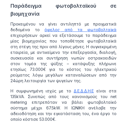
Παράδειγμα φωτοβολταϊκού σε
βιομηχανία
Προκειμένου να γίνει αντιληπτό με πραγματικά
δεδομένα το
όφελος από τα φωτοβολταϊκά
επιχειρήσεων αρκεί να εξετάσουμε το παράδειγμα
μίας βιομηχανίας που τοποθέτησε φωτοβολταϊκά
στη στέγη της πριν από λίγους μήνες. Η συγκεκριμένη
εταιρεία, με αντικείμενο την επεξεργασία, διαλογή,
συσκευασία και συντήρηση νωπών οστρακοειδών
στον τομέα της ψύξης – κατάψυξης πλήρωνε
ετησίως 73.000€ για το κόστος του ηλεκτρικού
ρεύματος λόγω μεγάλων καταναλώσεων από την
24ώρη λειτουργία των ψυγείων της.
Η συμφωνημένη ισχύς με το
Δ.Ε.Δ.Δ.Η.Ε
είναι στα
135kVA. Συνεπώς από τους κανονισμούς του net
metering επιτρεπόταν να βάλει φωτοβολταϊκό
σύστημα μέχρι 67.5kW. Η ΙΩΝΙΚΗ ανέλαβε την
αδειοδότηση και την εγκατάσταση του, ένα έργο το
οποίο κόστισε 53.000€.