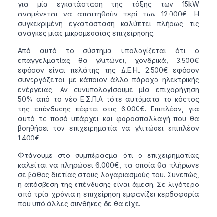
για μία εγκατάσταση της τάξης των 15kW
αναμένεται να απαιτηθούν περί των 12.000€. Η
συγκεκριμένη εγκατάσταση καλύπτει πλήρως τις
ανάγκες μίας μικρομεσαίας επιχείρησης.
Από αυτό το σύστημα υπολογίζεται ότι ο
επαγγελματίας θα γλιτώνει, χονδρικά, 3.500€
εφόσον είναι πελάτης της Δ.Ε.Η.. 2.500€ εφόσον
συνεργάζεται με κάποιον άλλο πάροχο ηλεκτρικής
ενέργειας. Αν συνυπολογίσουμε μία επιχορήγηση
50% από το νέο Ε.Σ.Π.Α τότε αυτόματα το κόστος
της επένδυσης πέφτει στις 6.000€. Επιπλέον, για
αυτό το ποσό υπάρχει και φοροαπαλλαγή που θα
βοηθήσει τον επιχειρηματία να γλιτώσει επιπλέον
1.400€.
Φτάνουμε στο συμπέρασμα ότι ο επιχειρηματίας
καλείται να πληρώσει 6.000€, τα οποία θα πλήρωνε
σε βάθος διετίας στους λογαριασμούς του. Συνεπώς,
η απόσβεση της επένδυσης είναι άμεση. Σε λιγότερο
από τρία χρόνια η επιχείρηση εμφανίζει κερδοφορία
που υπό άλλες συνθήκες δε θα είχε.