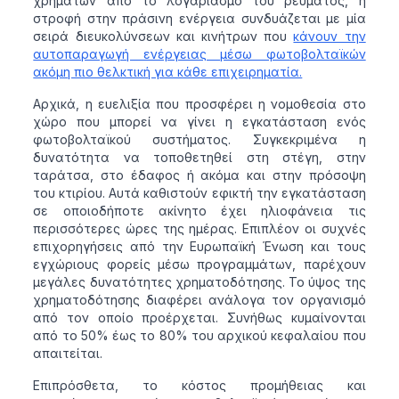
χρημάτων από το λογαριασμό του ρεύματος, η
στροφή στην πράσινη ενέργεια συνδυάζεται με μία
σειρά διευκολύνσεων και κινήτρων που
κάνουν την
αυτοπαραγωγή ενέργειας μέσω φωτοβολταϊκών
ακόμη πιο θελκτική για κάθε επιχειρηματία.
Αρχικά, η ευελιξία που προσφέρει η νομοθεσία στο
χώρο που μπορεί να γίνει η εγκατάσταση ενός
φωτοβολταϊκού συστήματος. Συγκεκριμένα η
δυνατότητα να τοποθετηθεί στη στέγη, στην
ταράτσα, στο έδαφος ή ακόμα και στην πρόσοψη
του κτιρίου. Αυτά καθιστούν εφικτή την εγκατάσταση
σε οποιοδήποτε ακίνητο έχει ηλιοφάνεια τις
περισσότερες ώρες της ημέρας. Επιπλέον οι συχνές
επιχορηγήσεις από την Ευρωπαϊκή Ένωση και τους
εγχώριους φορείς μέσω προγραμμάτων, παρέχουν
μεγάλες δυνατότητες χρηματοδότησης. Το ύψος της
χρηματοδότησης διαφέρει ανάλογα τον οργανισμό
από τον οποίο προέρχεται. Συνήθως κυμαίνονται
από το 50% έως το 80% του αρχικού κεφαλαίου που
απαιτείται.
Επιπρόσθετα, το κόστος προμήθειας και