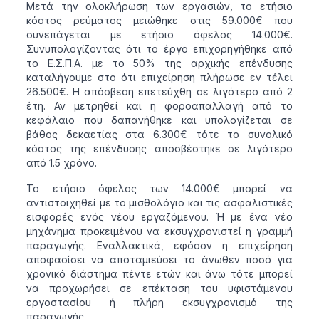
Μετά την ολοκλήρωση των εργασιών, το ετήσιο
κόστος ρεύματος μειώθηκε στις 59.000€ που
συνεπάγεται με ετήσιο όφελος 14.000€.
Συνυπολογίζοντας ότι το έργο επιχορηγήθηκε από
το Ε.Σ.Π.Α. με το 50% της αρχικής επένδυσης
καταλήγουμε στο ότι επιχείρηση πλήρωσε εν τέλει
26.500€. Η απόσβεση επετεύχθη σε λιγότερο από 2
έτη. Αν μετρηθεί και η φοροαπαλλαγή από το
κεφάλαιο που δαπανήθηκε και υπολογίζεται σε
βάθος δεκαετίας στα 6.300€ τότε το συνολικό
κόστος της επένδυσης αποσβέστηκε σε λιγότερο
από 1.5 χρόνο.
Το ετήσιο όφελος των 14.000€ μπορεί να
αντιστοιχηθεί με το μισθολόγιο και τις ασφαλιστικές
εισφορές ενός νέου εργαζόμενου. Ή με ένα νέο
μηχάνημα προκειμένου να εκσυγχρονιστεί η γραμμή
παραγωγής. Εναλλακτικά, εφόσον η επιχείρηση
αποφασίσει να αποταμιεύσει το άνωθεν ποσό για
χρονικό διάστημα πέντε ετών και άνω τότε μπορεί
να προχωρήσει σε επέκταση του υφιστάμενου
εργοστασίου ή πλήρη εκσυγχρονισμό της
παραγωγής.