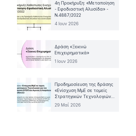
4η Προκήρυξη: «Μεταποίηση
- Εφοδιαστική Αλυσίδα» -
Ν.4887/2022
4 Ιουν 2026
Δράση «Ξεκινώ
Επιχειρηματικά»
1 Ιουν 2026
Προδημοσίευση της δράσης
«Ενίσχυση ΜμΕ σε τομείς
Στρατηγικών Τεχνολογιών
για την Ευρώπη (STEP) και
29 Μαΐ 2026
Άμυνας & Ασφάλειας
(Defence)»