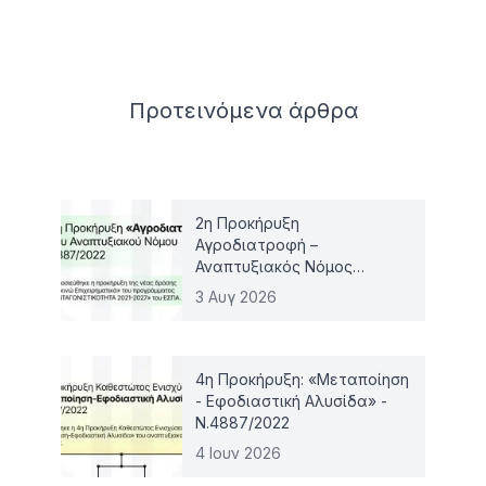
Related articles
Προτεινόμενα
άρθρα
2η Προκήρυξη
Αγροδιατροφή –
Αναπτυξιακός Νόμος
4887/2022
3 Αυγ 2026
4η Προκήρυξη: «Μεταποίηση
- Εφοδιαστική Αλυσίδα» -
Ν.4887/2022
4 Ιουν 2026