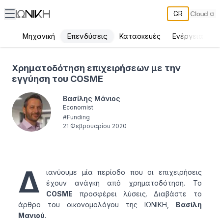
GR
Επενδύσεις
Μηχανική
Κατασκευές
Ενέργεια
Π
Χρηματοδότηση επιχειρήσεων με την εγγύηση του COSME
Χρηματοδότηση επιχειρήσεων με την
εγγύηση του COSME
Βασίλης Μάνιος
Economist
#
Funding
21 Φεβρουαρίου 2020
Δ
ιανύουμε μία περίοδο που οι επιχειρήσεις
έχουν ανάγκη από χρηματοδότηση. Το
COSME
προσφέρει λύσεις. Διαβάστε το
άρθρο του οικονομολόγου της ΙΩΝΙΚΗ,
Βασίλη
Μανιού
.