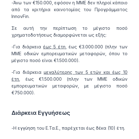
-Άνω των €150.000, εφόσον η ΜΜΕ δεν πληροί κάποιο
από τα κριτήρια καινοτομίας του Προγράμματος
InnovFin.
Σε αυτή την περίπτωση το μέγιστο ποσό
χρηματοδοτήσεως διαμορφώνεται ως εξής:
-Για διάρκεια
έως 5 έτη
, έως €3.000.000 (πλην των
ΜΜΕ οδικών εμπορευματικών μεταφορών, όπου το
μέγιστο ποσό είναι €1.500.000).
-Για διάρκεια
μεγαλύτερης των 5 ετών και έως 10
έτη
, έως €1.500.000 (πλην των ΜΜΕ οδικών
εμπορευματικών μεταφορών, με μέγιστο ποσό
€750.000).
Διάρκεια Εγγυήσεως
-Η εγγύηση του Ε.Τα.Ε., παρέχεται έως δέκα (10) έτη.