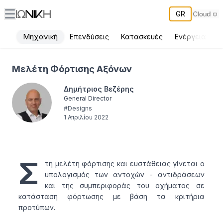
GR
Μηχανική
Επενδύσεις
Κατασκευές
Ενέργεια
Π
Μελέτη Φόρτισης Αξόνων - ΙΩΝΙΚΗ
Μελέτη Φόρτισης Αξόνων
Δημήτριος Βεζέρης
General Director
#
Designs
1 Απριλίου 2022
Σ
τη μελέτη φόρτισης και ευστάθειας γίνεται ο
υπολογισμός των αντοχών - αντιδράσεων
και της συμπεριφοράς του οχήματος σε
κατάσταση φόρτωσης με βάση τα κριτήρια
προτύπων.