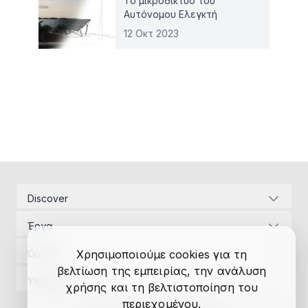
Το μικροδίκτυο του
Αυτόνομου Ελεγκτή
12 Οκτ 2023
Discover
Εταιρική ταυτότητα
Έργα
Ενεργειακές υποδομές
Διαχείριση Έργων
Αναπτυξιακός Νόμος
Ομάδα
Χρησιμοποιούμε cookies για τη
Μελέτες εφαρμογής
Επικοινωνία
βελτίωση της εμπειρίας, την ανάλυση
Διαχείριση Έργων
Αδειοδοτήσεις
Υπηρεσίες
χρήσης και τη βελτιστοποίηση του
Έρευνα
Μελέτες εφαρμογής
Χρηματοδοτήσεις
Διαχείριση Έργων
περιεχομένου.
Αυτόνομος ελεγκτής
Αδειοδοτήσεις