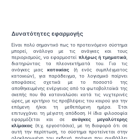
Δυνατότητες εφαρμογής
Είναι πολύ σημαντικό πως το προτεινόμενο σύστημα
μπορεί, ανάλογα με τις ανάγκες και τους
περιορισμούς, να εφαρμοστεί
πλήρως ή τμηματικά
,
διατηρώντας τα πλεονεκτήματά του. Για τις
ανάγκες μιας
κατοικίας
(ή ενός συμπλέγματος
κατοικιών), για παράδειγμα, το λογισμικό παίρνει
αποφάσεις σχετικά με το ποσοστό της
αποθηκευμένης ενέργειας από τα φωτοβολταϊκά της
σκεπής που θα καταναλώσει κατά τις νυχτερινές
ώρες, με κριτήριο τις προβλέψεις του καιρού για την
επόμενη ή/και τη μεθεπόμενη ημέρα. Έτσι
επιτυγχάνει τη μέγιστη απόδοση. Η ίδια φιλοσοφία
εφαρμόζεται και σε
ανάγκες μεγαλύτερης
κλίμακας
(π.χ. εργοστάσια), με τη διαφορά ότι σε
αυτή την περίπτωση, το σύστημα προτείνεται στην
ολοκληρωμένη του εκδοχή, πράγμα που συμβάλλει