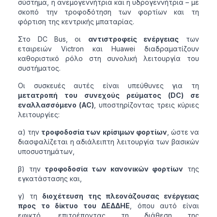
σύστημα, η ανεμογεννήτρια και η υδρογεννήτρια – με
σκοπό την τροφοδότηση των φορτίων και τη
φόρτιση της κεντρικής μπαταρίας.
Στο DC Bus, οι
αντιστροφείς ενέργειας
των
εταιρειών Victron και Huawei διαδραματίζουν
καθοριστικό ρόλο στη συνολική λειτουργία του
συστήματος.
Οι συσκευές αυτές είναι υπεύθυνες για τη
μετατροπή του συνεχούς ρεύματος (DC) σε
εναλλασσόμενο (AC)
, υποστηρίζοντας τρεις κύριες
λειτουργίες:
α) την
τροφοδοσία των κρίσιμων φορτίων
, ώστε να
διασφαλίζεται η αδιάλειπτη λειτουργία των βασικών
υποσυστημάτων,
β) την
τροφοδοσία των κανονικών φορτίων
της
εγκατάστασης και,
γ) τη
διοχέτευση της πλεονάζουσας ενέργειας
προς το δίκτυο του ΔΕΔΔΗΕ
, όπου αυτό είναι
εφικτό, επιτρέποντας τη διάθεση της