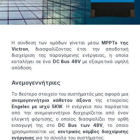
Η σύνδεση των ομάδων γίνεται μέσω
MPPTs της
Victron
, διασφαλίζοντας έτσι την αποδοτική
διαχείριση της παραγόμενης ενέργειας, η οποία
καταλήγει σε ένα
DC Bus 48V
με εξαιρετικά υψηλή
απόδοση.
Ανεμογεννήτριες
Το δεύτερο στοιχείο του συστήματός μας αφορά μια
ανεμογεννήτρια κάθετου άξονα
της εταιρείας
Engelec με ισχύ 5KW
. Η ενέργεια που παράγεται
από την ανεμογεννήτρια διαχειρίζεται από έναν
ελεγκτή φόρτισης, ο οποίος διασφαλίζει την ορθή
εισαγωγή της στο
DC Bus των 48V
, το οποίο
χρησιμοποιείται ως
κεντρικός κόμβος διαχείρισης
ενέργειας
για το σύνολο του συστήματος.