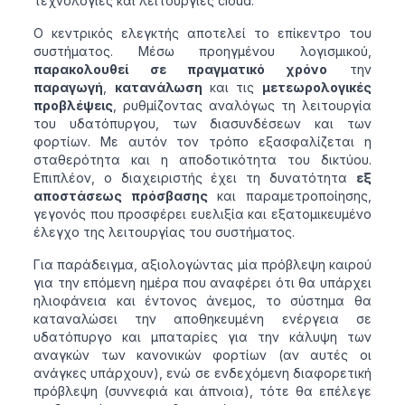
τεχνολογίες και λειτουργίες cloud.
Ο κεντρικός ελεγκτής αποτελεί το επίκεντρο του
συστήματος. Μέσω προηγμένου λογισμικού,
παρακολουθεί σε πραγματικό χρόνο
την
παραγωγή
,
κατανάλωση
και τις
μετεωρολογικές
προβλέψεις
, ρυθμίζοντας αναλόγως τη λειτουργία
του υδατόπυργου, των διασυνδέσεων και των
φορτίων. Με αυτόν τον τρόπο εξασφαλίζεται η
σταθερότητα και η αποδοτικότητα του δικτύου.
Επιπλέον, ο διαχειριστής έχει τη δυνατότητα
εξ
αποστάσεως πρόσβασης
και παραμετροποίησης,
γεγονός που προσφέρει ευελιξία και εξατομικευμένο
έλεγχο της λειτουργίας του συστήματος.
Για παράδειγμα, αξιολογώντας μία πρόβλεψη καιρού
για την επόμενη ημέρα που αναφέρει ότι θα υπάρχει
ηλιοφάνεια και έντονος άνεμος, το σύστημα θα
καταναλώσει την αποθηκευμένη ενέργεια σε
υδατόπυργο και μπαταρίες για την κάλυψη των
αναγκών των κανονικών φορτίων (αν αυτές οι
ανάγκες υπάρχουν), ενώ σε ενδεχόμενη διαφορετική
πρόβλεψη (συννεφιά και άπνοια), τότε θα επέλεγε